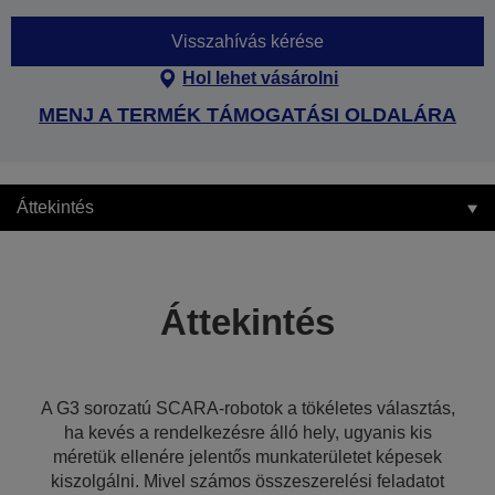
Visszahívás kérése
Hol lehet vásárolni
MENJ A TERMÉK TÁMOGATÁSI OLDALÁRA
Áttekintés
Áttekintés
A G3 sorozatú SCARA-robotok a tökéletes választás,
ha kevés a rendelkezésre álló hely, ugyanis kis
méretük ellenére jelentős munkaterületet képesek
kiszolgálni. Mivel számos összeszerelési feladatot