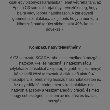
csak egy bizonyos karállásban lehet végrehajtani, az
Epson G3 sorozat karját úgy terveztük meg, hogy
balra vagy jobbra hajolhasson. A kar egyedi
geometriai kialakítása azt jelenti, hogy a munkára
kihasználható terület síkban akár 40%-kal is
növekszik.
Kompakt, nagy teljesítmény
A G3 sorozatú SCARA-robotok kiemelkedő mozgási
hatókörükkel és maximális hatékonyságú
helykihasználásukkal az iparág legjobb teljesítményű
képviselői közé tartoznak. A ciklusidő akár 0,41
másodperc is lehet, még hosszú használat esetén is.
Az egyedülálló módon merev karkialakítás miatt
nagyon alacsony a visszamaradó vibráció, és még
nagy sebességnél is finom az indulási és leállási
mozgás.