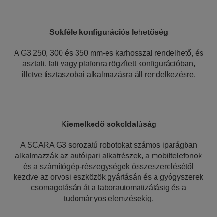
Sokféle konfigurációs lehetőség
A G3 250, 300 és 350 mm-es karhosszal rendelhető, és
asztali, fali vagy plafonra rögzített konfigurációban,
illetve tisztaszobai alkalmazásra áll rendelkezésre.
Kiemelkedő sokoldalúság
A SCARA G3 sorozatú robotokat számos iparágban
alkalmazzák az autóipari alkatrészek, a mobiltelefonok
és a számítógép-részegységek összeszerelésétől
kezdve az orvosi eszközök gyártásán és a gyógyszerek
csomagolásán át a laborautomatizálásig és a
tudományos elemzésekig.