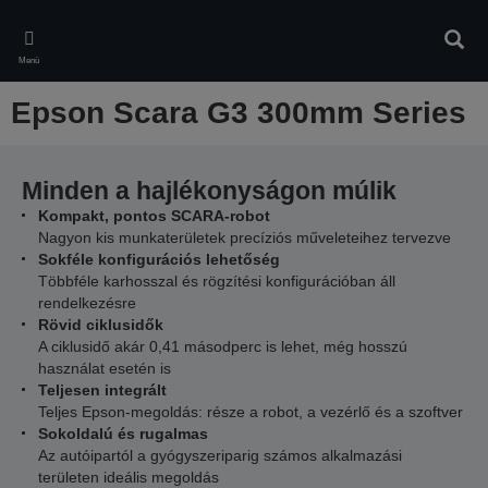
Skip
to
Kere
main
Menü
content
Epson Scara G3 300mm Series
Minden a hajlékonyságon múlik
Kompakt, pontos SCARA-robot
Nagyon kis munkaterületek precíziós műveleteihez tervezve
Sokféle konfigurációs lehetőség
Többféle karhosszal és rögzítési konfigurációban áll
rendelkezésre
Rövid ciklusidők
A ciklusidő akár 0,41 másodperc is lehet, még hosszú
használat esetén is
Teljesen integrált
Teljes Epson-megoldás: része a robot, a vezérlő és a szoftver
Sokoldalú és rugalmas
Az autóipartól a gyógyszeriparig számos alkalmazási
területen ideális megoldás