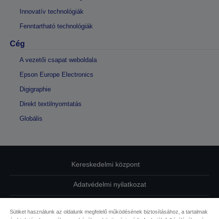
Innovatív technológiák
Fenntartható technológiák
Cég
A vezetői csapat weboldala
Epson Europe Electronics
Digigraphie
Direkt textilnyomtatás
Globális
Kereskedelmi központ
Adatvédelmi nyilatkozat
EU Data Act Compliance
Sütiket használunk az oldalunk megfelelő működésének biztosításához, a tartalmak