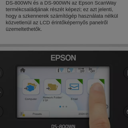
DS-800WN és a DS-900WN az Epson ScanWay
termékcsaládjának részét képezi; ez azt jelenti,
hogy a szkennerek számítógép használata nélkül
közvetlenül az LCD érintőképernyős panelről
üzemeltethetők.