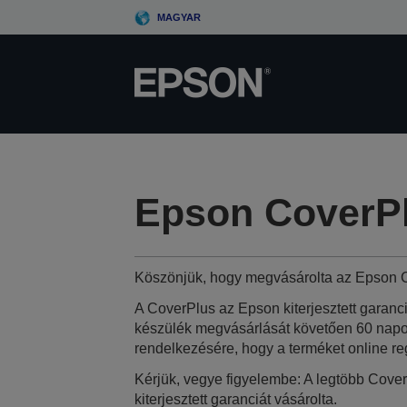
Skip
MAGYAR
to
main
content
Epson CoverPl
Köszönjük, hogy megvásárolta az Epson C
A CoverPlus az Epson kiterjesztett garanc
készülék megvásárlását követően 60 napon
rendelkezésére, hogy a terméket online reg
Kérjük, vegye figyelembe: A legtöbb Cover
kiterjesztett garanciát vásárolta.