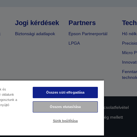
Jogi kérdések
Partners
Tech
k
Biztonsági adatlapok
Epson Partnerportál
Hő nélk
LPGA
Precisi
Micro P
Innovat
Fenntar
technol
k és
Összes süti elfogadása
 oldalunk
megosztunk a
 nyújtó
lmi nyilatkozat
EU Data Act Compliance
Kapcsolatfelvétel
Összes elutasítása
Az Epson elkötelezettsége az akadálymentesség mellett
Sütik beállítása
Copyright © 2026 Seiko Epson