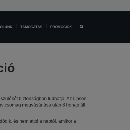
ÓLUNK
TÁMOGATÁS
PROMÓCIÓK
ció
készülékét biztonságban tudhatja. Az Epson
lus csomag megvásárlása után 8 hónap áll
ődik, és nem attól a naptól, amikor a