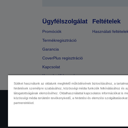
Ügyfélszolgálat
Feltételek
Promóciók
Használati feltétele
Termékregisztráció
Garancia
CoverPlus regisztráció
Kapcsolat
Kereskedő keresése
Sütiket használunk az oldalunk megfelelő működésének biztosításához, a tartalma
hirdetések személyre szabásához, közösségi média funkciók felkínálásához és az
látogatottságának elemzéséhez. Oldalhasználattal kapcsolatos információkat is 
közösségi média területén tevékenykedő, a hirdetési és elemzési szolgáltatásokat
Kereskedelmi központ
Adatvéde
partnereinkkel.