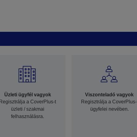
Üzleti ügyfél vagyok
Viszonteladó vagyok
Regisztrálja a CoverPlus-t
Regisztrálja a CoverPlus-
üzleti / szakmai
ügyfelei nevében.
felhasználásra.