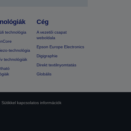
nológiák
Cég
üli technológia
A vezetői csapat
weboldala
onCore
Epson Europe Electronics
iezo-technológia
Digigraphie
ív technológiák
Direkt textilnyomtatás
tható
ógiák
Globális
Sütikkel kapcsolatos információk