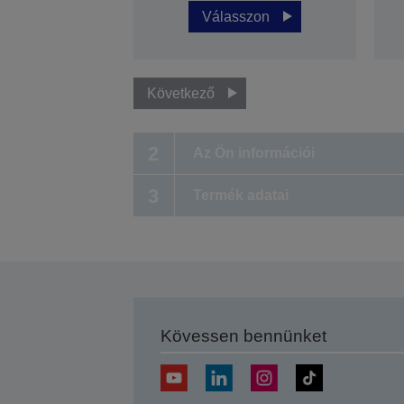
Válasszon
Következő
2
Az Ön információi
3
Termék adatai
Kövessen bennünket