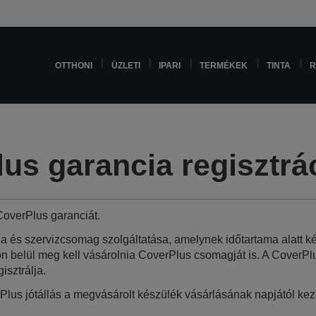
OTTHONI
ÜZLETI
IPARI
TERMÉKEK
TINTA
R
us garancia regisztrá
overPlus garanciát.
ia és szervizcsomag szolgáltatása, amelynek időtartama alatt 
 belül meg kell vásárolnia CoverPlus csomagját is. A CoverP
isztrálja.
Plus jótállás a megvásárolt készülék vásárlásának napjától kezd