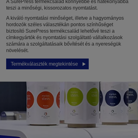
A SurePress termékcsalád könnyebbé és hatékonyabbá
teszi a minőségi, kissorozatos nyomtatást.
A kiváló nyomtatási minőséget, illetve a hagyományos
hordozók széles választékán pontos színhűséget
biztosító SurePress termékcsalád lehetővé teszi a
címkegyártók és nyomtatási szolgáltató vállalkozások
számára a szolgáltatásaik bővítését és a nyereségük
növelését.
Termékválaszték megtekintése