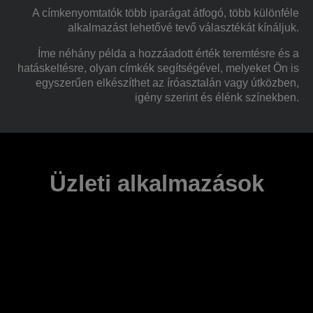
A címkenyomtatók több iparágat átfogó, több különféle
alkalmazást lehetővé tevő választékát kínáljuk.
Íme néhány példa a hozzáadott érték teremtésre és a
hatáskeltésre, olyan címkék segítségével, melyeket Ön is
egyszerűen elkészíthet az íróasztalán vagy útközben,
igény szerint és élénk színekben.
Üzleti alkalmazások