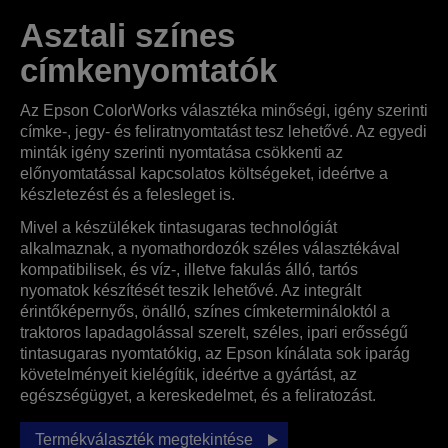
Asztali színes
címkenyomtatók
Az Epson ColorWorks választéka minőségi, igény szerinti
címke-, jegy- és feliratnyomtatást tesz lehetővé. Az egyedi
minták igény szerinti nyomtatása csökkenti az
előnyomtatással kapcsolatos költségeket, ideértve a
készletezést és a felesleget is.
Mivel a készülékek tintasugaras technológiát
alkalmaznak, a nyomathordozók széles választékával
kompatibilisek, és víz-, illetve fakulás álló, tartós
nyomatok készítését teszik lehetővé. Az integrált
érintőképernyős, önálló, színes címketermináloktól a
traktoros lapadagolással szerelt, széles, ipari erősségű
tintasugaras nyomtatókig, az Epson kínálata sok iparág
követelményeit kielégítik, ideértve a gyártást, az
egészségügyet, a kereskedelmet, és a feliratozást.
Termékválaszték megtekintése