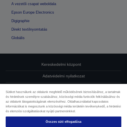
A vezetői csapat weboldala
Epson Europe Electronics
Digigraphie
Direkt textilnyomtatás
Globális
Kereskedelmi központ
Adatvédelmi nyilatkozat
EU Data Act Compliance
Sütiket használunk az oldalunk megfelelő működésének biztosításához, a tartalmak
és hirdetések személyre szabásához, közösségi média funkciók felkínálásához és
Kapcsolatfelvétel
az oldalunk látogatottságának elemzéséhez. Oldalhasználattal kapcsolatos
információkat is megosztunk a közösségi média területén tevékenykedő, a hirdetési
Sütikkel kapcsolatos információk
és elemzési szolgáltatásokat nyújtó partnereinkkel.
Összes süti elfogadása
Az Epson elkötelezettsége az akadálymentesség mellett