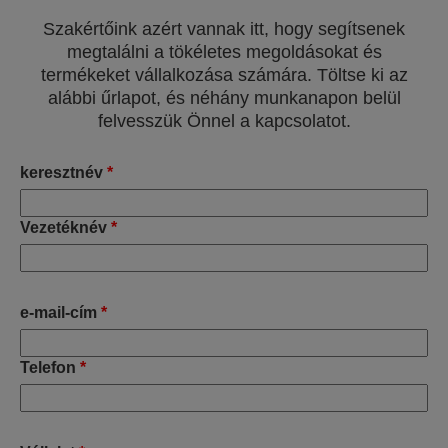
Szakértőink azért vannak itt, hogy segítsenek
megtalálni a tökéletes megoldásokat és
termékeket vállalkozása számára. Töltse ki az
alábbi űrlapot, és néhány munkanapon belül
felvesszük Önnel a kapcsolatot.
keresztnév
*
Vezetéknév
*
e-mail-cím
*
Telefon
*