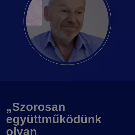
„Szorosan
együttműködünk
olyan