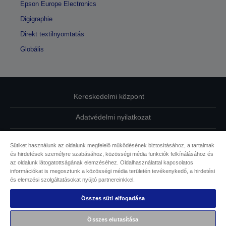
Epson Europe Electronics
Digigraphie
Direkt textilnyomtatás
Globális
Kereskedelmi központ
Adatvédelmi nyilatkozat
EU Data Act Compliance
Sütiket használunk az oldalunk megfelelő működésének biztosításához, a tartalmak
és hirdetések személyre szabásához, közösségi média funkciók felkínálásához és
Kapcsolatfelvétel
az oldalunk látogatottságának elemzéséhez. Oldalhasználattal kapcsolatos
információkat is megosztunk a közösségi média területén tevékenykedő, a hirdetési
Sütikkel kapcsolatos információk
és elemzési szolgáltatásokat nyújtó partnereinkkel.
Összes süti elfogadása
Az Epson elkötelezettsége az akadálymentesség mellett
Összes elutasítása