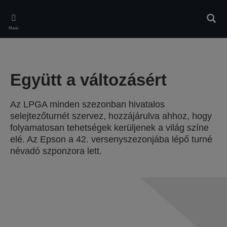
Skip
to
Kere
main
Menü
content
Együtt a változásért
Az LPGA minden szezonban hivatalos
selejtezőturnét szervez, hozzájárulva ahhoz, hogy
folyamatosan tehetségek kerüljenek a világ színe
elé. Az Epson a 42. versenyszezonjába lépő turné
névadó szponzora lett.