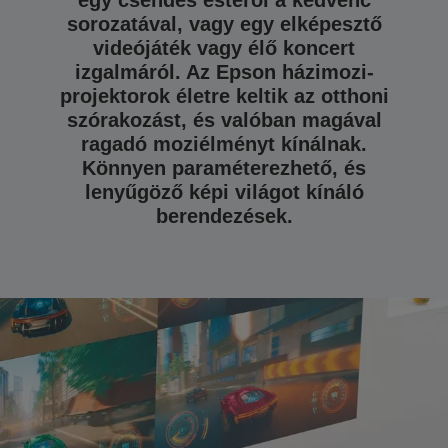
egy csendes estéről a kedvenc
sorozatával, vagy egy elképesztő
videójáték vagy élő koncert
izgalmáról. Az Epson házimozi-
projektorok életre keltik az otthoni
szórakozást, és valóban magával
ragadó moziélményt kínálnak.
Könnyen paraméterezhető, és
lenyűgöző képi világot kínáló
berendezések.