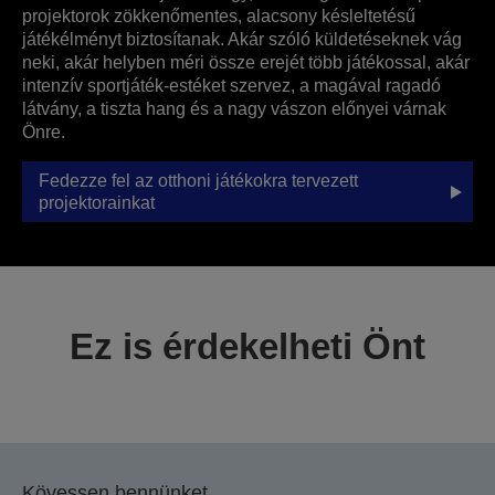
projektorok zökkenőmentes, alacsony késleltetésű
játékélményt biztosítanak. Akár szóló küldetéseknek vág
neki, akár helyben méri össze erejét több játékossal, akár
intenzív sportjáték-estéket szervez, a magával ragadó
látvány, a tiszta hang és a nagy vászon előnyei várnak
Önre.
Fedezze fel az otthoni játékokra tervezett
projektorainkat
Ez is érdekelheti Önt
Kövessen bennünket