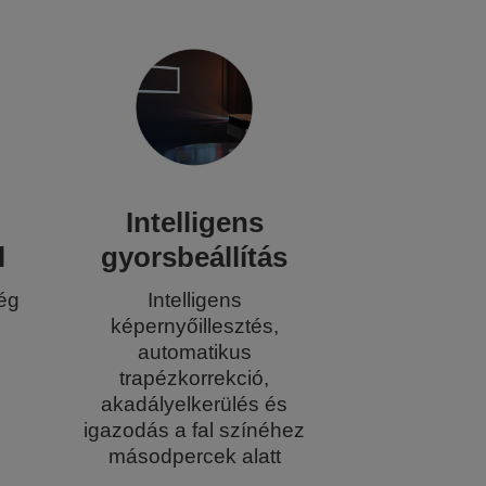
Intelligens
l
gyorsbeállítás
ég
Intelligens
képernyőillesztés,
automatikus
trapézkorrekció,
akadályelkerülés és
igazodás a fal színéhez
másodpercek alatt