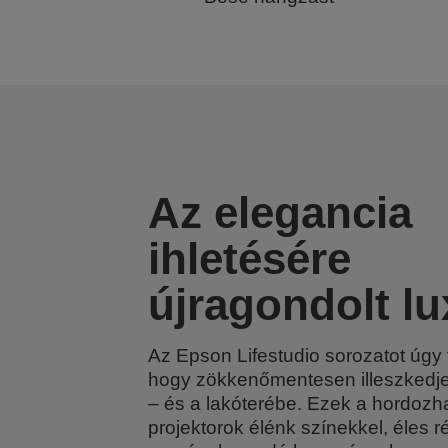
Az elegancia
ihletésére
újragondolt l
Az Epson Lifestudio sorozatot úgy 
hogy zökkenőmentesen illeszkedje
– és a lakóterébe. Ezek a hordozhat
projektorok élénk színekkel, éles r