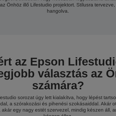
az Önhöz illő Lifestudio projektort. Stílusra tervezve
hangolva.
ért az Epson Lifestudi
egjobb választás az 
számára?
festudio sorozat úgy lett kialakítva, hogy lépést tarts
al, a szórakozási és pihenési szokásaiddal. Akár o
, akár egy nagy estét szervezel, mindig készen áll, am