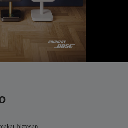
io
makat, biztosan