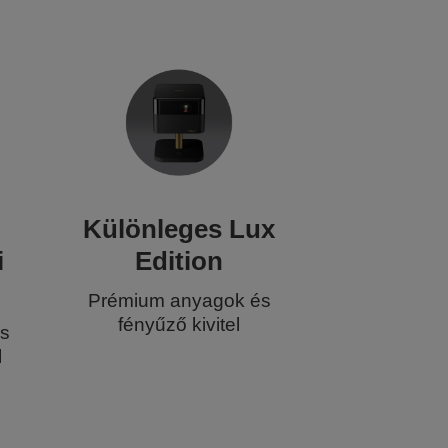
Különleges Lux
i
Edition
Prémium anyagok és
fényűző kivitel
és
l