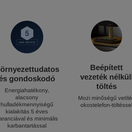
Beépített
örnyezettudatos
vezeték nélkül
és gondoskodó
töltés
Energiahatékony,
alacsony
Mozi minőségű vetít
hulladékmennyiségű
okostelefon-töltésse
kialakítás 5 éves
aranciával és minimális
karbantartással