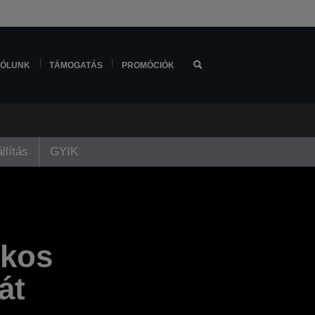
ÓLUNK
TÁMOGATÁS
PROMÓCIÓK
llítás
GYIK
okos
át