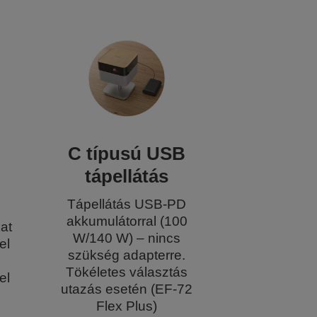
C típusú USB
tápellátás
Tápellátás USB-PD
akkumulátorral (100
kat
W/140 W) – nincs
el
szükség adapterre.
Tökéletes választás
el
utazás esetén (EF-72
Flex Plus)