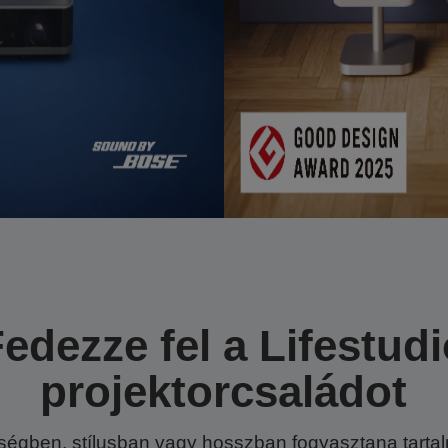
edezze fel a Lifestud
projektorcsaládot
iségben, stílusban vagy hosszban fogyasztana tartal