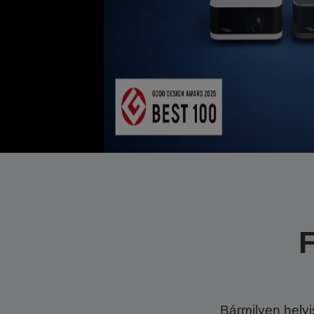
F
Bármilyen hely