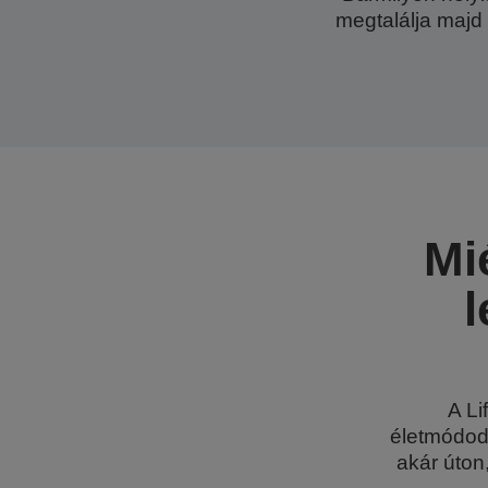
megtalálja majd 
Mi
l
A Li
életmódodd
akár úton