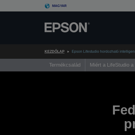
Skip
MAGYAR
to
main
content
KEZDŐLAP
Epson Lifestudio hordozható intelligen
Termékcsalád
Miért a LifeStudio a
Fed
p