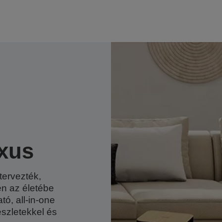
uxus
tervezték,
n az életébe
ó, all-in-one
észletekkel és