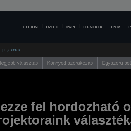
OTTHONI
ÜZLETI
IPARI
TERMÉKEK
TINTA
R
s projektorok
 legjobb választás
Könnyed szórakozás
Egyszerű beá
ezze fel hordozható 
rojektoraink választék