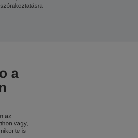
, szórakoztatásra
o a
Ön
on az
tthon vagy,
ikor te is