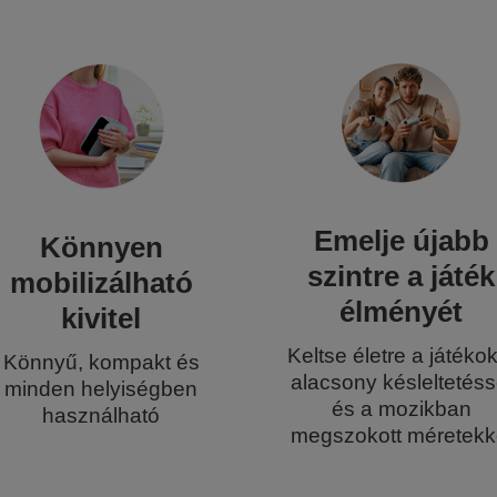
Emelje újabb
Könnyen
szintre a játék
mobilizálható
élményét
kivitel
Keltse életre a játéko
Könnyű, kompakt és
alacsony késleltetéss
minden helyiségben
és a mozikban
használható
megszokott méretekk