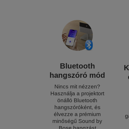
Bluetooth
K
hangszóró mód
Nincs mit nézzen?
Használja a projektort
önálló Bluetooth
hangszóróként, és
élvezze a prémium
g
minőségű Sound by
Bose hangzást