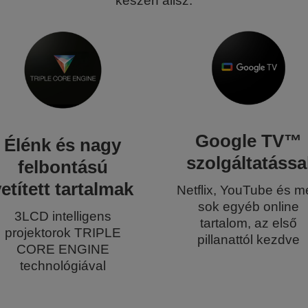
készen állsz.
Google TV™
Élénk és nagy
szolgáltatássa
felbontású
etített tartalmak
Netflix, YouTube és m
sok egyéb online
3LCD intelligens
tartalom, az első
projektorok TRIPLE
pillanattól kezdve
CORE ENGINE
technológiával