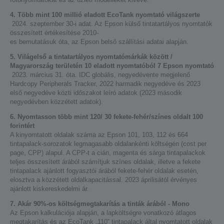
4. Több mint 100 millió eladott EcoTank nyomtató világszerte
2024. szeptember 30-i adat. Az Epson külső tintatartályos nyomtatók
összesített értékesítése 2010-
es bemutatásuk óta, az Epson belső szállítási adatai alapján.
5. Világelső a tintatartályos nyomtatómárkák között /
Magyarország területén 10 eladott nyomtatóból 7 Epson nyomtató
2023. március 31. óta. IDC globális, negyedévente megjelenő
Hardcopy Peripherals Tracker, 2022 harmadik negyedéve és 2023
első negyedéve közti időszakot leíró adatok (2023 második
negyedévben közzétett adatok).
6. Nyomtasson több mint 120/ 30 fekete-fehér/színes oldalt 100
forintért
A kinyomtatott oldalak száma az Epson 101, 103, 112 és 664
tintapalack-sorozatok legmagasabb oldalankénti költségén (cost per
page, CPP) alapul. A CPP-t a cián, magenta és sárga tintapalackok
teljes összesített árából számítjuk színes oldalak, illetve a fekete
tintapalack ajánlott fogyasztói árából fekete-fehér oldalak esetén,
elosztva a közzétett oldalkapacitással. 2023 áprilisától érvényes
ajánlott kiskereskedelmi ár.
7. Akár 90%-os költségmegtakarítás a tinták árából - Mono
Az Epson kalkulációja alapján, a lapköltségre vonatkozó átlagos
megtakarítás és az EcoTank „110” tintapalack által nyomtatott oldalak