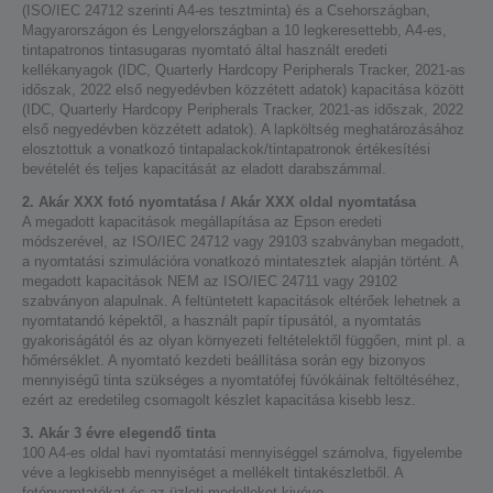
(ISO/IEC 24712 szerinti A4-es tesztminta) és a Csehországban,
Magyarországon és Lengyelországban a 10 legkeresettebb, A4-es,
tintapatronos tintasugaras nyomtató által használt eredeti
kellékanyagok (IDC, Quarterly Hardcopy Peripherals Tracker, 2021-as
időszak, 2022 első negyedévben közzétett adatok) kapacitása között
(IDC, Quarterly Hardcopy Peripherals Tracker, 2021-as időszak, 2022
első negyedévben közzétett adatok). A lapköltség meghatározásához
elosztottuk a vonatkozó tintapalackok/tintapatronok értékesítési
bevételét és teljes kapacitását az eladott darabszámmal.
2. Akár XXX fotó nyomtatása / Akár XXX oldal nyomtatása
A megadott kapacitások megállapítása az Epson eredeti
módszerével, az ISO/IEC 24712 vagy 29103 szabványban megadott,
a nyomtatási szimulációra vonatkozó mintatesztek alapján történt. A
megadott kapacitások NEM az ISO/IEC 24711 vagy 29102
szabványon alapulnak. A feltüntetett kapacitások eltérőek lehetnek a
nyomtatandó képektől, a használt papír típusától, a nyomtatás
gyakoriságától és az olyan környezeti feltételektől függően, mint pl. a
hőmérséklet. A nyomtató kezdeti beállítása során egy bizonyos
mennyiségű tinta szükséges a nyomtatófej fúvókáinak feltöltéséhez,
ezért az eredetileg csomagolt készlet kapacitása kisebb lesz.
3. Akár 3 évre elegendő tinta
100 A4-es oldal havi nyomtatási mennyiséggel számolva, figyelembe
véve a legkisebb mennyiséget a mellékelt tintakészletből. A
fotónyomtatókat és az üzleti modelleket kivéve.