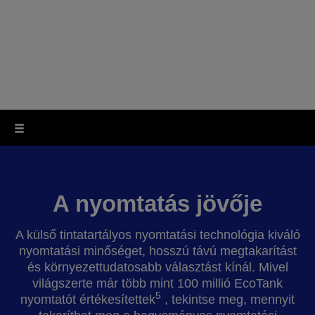
Egy újratölthető tintatartályos nyomtatóval 95%-kal
1
csökkentheti a tintaköltséget
. Az EcoTank a
nyomtatás okosabb, költséghatékonyabb módját
kínálja.
Intsen búcsút a tintapatronoknak!
A nyomtatás jövője
A külső tintatartályos nyomtatási technológia kiváló
nyomtatási minőséget, hosszú távú megtakarítást
és környezettudatosabb választást kínál. Mivel
világszerte már több mint 100 millió EcoTank
5
nyomtatót értékesítettek
, tekintse meg, mennyit