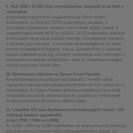
9. Akár 5000 / 11 000 oldal nyomtatásához elegendő tintát talál a
csomagban
A feltüntetett kapacitások megállapítása az Epson eredeti
módszerével, az ISO/IEC 19752 szabványban megadott, a
nyomtatási szimulációra vonatkozó tesztminták alapján történt. A
megadott kapacitások NEM az ISO/IEC 24711 szabványon alapulnak.
A feltüntetett kapacitások eltérőek lehetnek a nyomtatandó képektől,
a használt papír típusától, a nyomtatás gyakoriságától és az olyan
környezeti feltételektől függően, mint pl. a hőmérséklet. A nyomtató
kezdeti beállítása során egy bizonyos mennyiségű tinta szükséges a
nyomtatófej fúvókáinak feltöltéséhez, ezért az eredetileg csomagolt
készlet kapacitása kisebb lehet.
10. Nyomtasson útközben az Epson Smart Panellel
A mobilnyomtatási megoldások használatához vezeték nélküli
kapcsolaton és/vagy internetkapcsolaton keresztül kell csatlakozni a
nyomtatóhoz. Az Epson Connect funkcióval rendelkező nyomtatók,
kompatibilis eszközök, alkalmazások és csatlakozási lehetőségek
listáját a www.epson.hu/connect oldalon találja
11. Legalább 30%-ban újrahasznosított műanyagból készül / 250
műanyag kanállal egyenértékű
(csak L3550, L3560 és L5590)
Az L3550, L3560 és L5590 modellekben az újrahasznosított műanyag
súlyának aránya a hardver teljes műanyagtömegéhez képest. Az