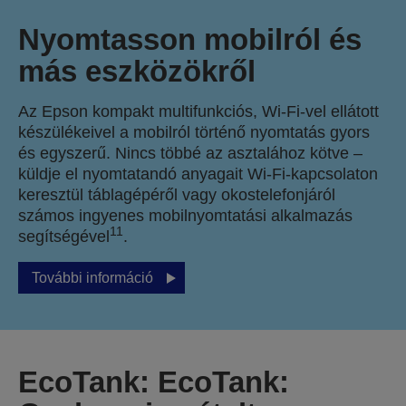
Nyomtasson mobilról és
más eszközökről
Az Epson kompakt multifunkciós, Wi-Fi-vel ellátott
készülékeivel a mobilról történő nyomtatás gyors
és egyszerű. Nincs többé az asztalához kötve –
küldje el nyomtatandó anyagait Wi-Fi-kapcsolaton
keresztül táblagépéről vagy okostelefonjáról
számos ingyenes mobilnyomtatási alkalmazás
11
segítségével
.
További információ
EcoTank: EcoTank: