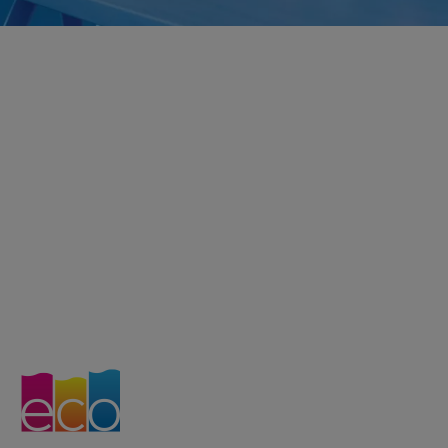
Fedezze fel az
EcoTank
nyomtatókat:
újratölthető külső
tintatartályos
nyomtatócsalád