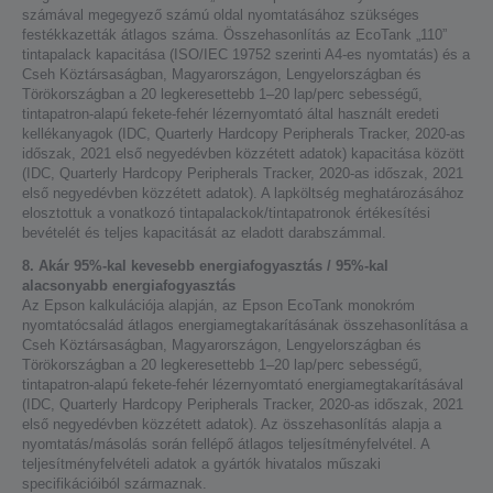
számával megegyező számú oldal nyomtatásához szükséges
festékkazetták átlagos száma. Összehasonlítás az EcoTank „110”
tintapalack kapacitása (ISO/IEC 19752 szerinti A4-es nyomtatás) és a
Cseh Köztársaságban, Magyarországon, Lengyelországban és
Törökországban a 20 legkeresettebb 1–20 lap/perc sebességű,
tintapatron-alapú fekete-fehér lézernyomtató által használt eredeti
kellékanyagok (IDC, Quarterly Hardcopy Peripherals Tracker, 2020-as
időszak, 2021 első negyedévben közzétett adatok) kapacitása között
(IDC, Quarterly Hardcopy Peripherals Tracker, 2020-as időszak, 2021
első negyedévben közzétett adatok). A lapköltség meghatározásához
elosztottuk a vonatkozó tintapalackok/tintapatronok értékesítési
bevételét és teljes kapacitását az eladott darabszámmal.
8. Akár 95%-kal kevesebb energiafogyasztás / 95%-kal
alacsonyabb energiafogyasztás
Az Epson kalkulációja alapján, az Epson EcoTank monokróm
nyomtatócsalád átlagos energiamegtakarításának összehasonlítása a
Cseh Köztársaságban, Magyarországon, Lengyelországban és
Törökországban a 20 legkeresettebb 1–20 lap/perc sebességű,
tintapatron-alapú fekete-fehér lézernyomtató energiamegtakarításával
(IDC, Quarterly Hardcopy Peripherals Tracker, 2020-as időszak, 2021
első negyedévben közzétett adatok). Az összehasonlítás alapja a
nyomtatás/másolás során fellépő átlagos teljesítményfelvétel. A
teljesítményfelvételi adatok a gyártók hivatalos műszaki
specifikációiból származnak.