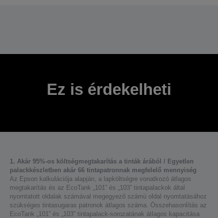
Ez is érdekelheti
1. Akár 95%-os költségmegtakarítás a tinták árából / Egyetlen
palackkészletben akár 66 tintapatronnak megfelelő mennyiség
Az Epson kalkulációja alapján, a lapköltségre vonatkozó átlagos
megtakarítás és az EcoTank „101” és „103” tintapalackok által
nyomtatott oldalak számával megegyező számú oldal nyomtatásához
szükséges tintasugaras patronok átlagos száma. Összehasonlítás az
EcoTank „101” és „103” tintapalack-sorozatának átlagos kapacitása