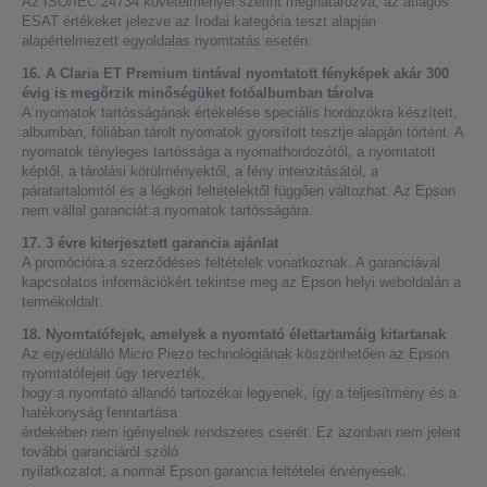
Az ISO/IEC 24734 követelményei szerint meghatározva, az átlagos
ESAT értékeket jelezve az Irodai kategória teszt alapján
alapértelmezett egyoldalas nyomtatás esetén.
16. A Claria ET Premium tintával nyomtatott fényképek akár 300
évig is megőrzik minőségüket fotóalbumban tárolva
A nyomatok tartósságának értékelése speciális hordozókra készített,
albumban, fóliában tárolt nyomatok gyorsított tesztje alapján történt. A
nyomatok tényleges tartóssága a nyomathordozótól, a nyomtatott
képtől, a tárolási körülményektől, a fény intenzitásától, a
páratartalomtól és a légköri feltételektől függően változhat. Az Epson
nem vállal garanciát a nyomatok tartósságára.
17. 3 évre kiterjesztett garancia ajánlat
A promócióra a szerződéses feltételek vonatkoznak. A garanciával
kapcsolatos információkért tekintse meg az Epson helyi weboldalán a
termékoldalt.
18. Nyomtatófejek, amelyek a nyomtató élettartamáig kitartanak
Az egyedülálló Micro Piezo technológiának köszönhetően az Epson
nyomtatófejeit úgy tervezték,
hogy a nyomtató állandó tartozékai legyenek, így a teljesítmény és a
hatékonyság fenntartása
érdekében nem igényelnek rendszeres cserét. Ez azonban nem jelent
további garanciáról szóló
nyilatkozatot; a normál Epson garancia feltételei érvényesek.