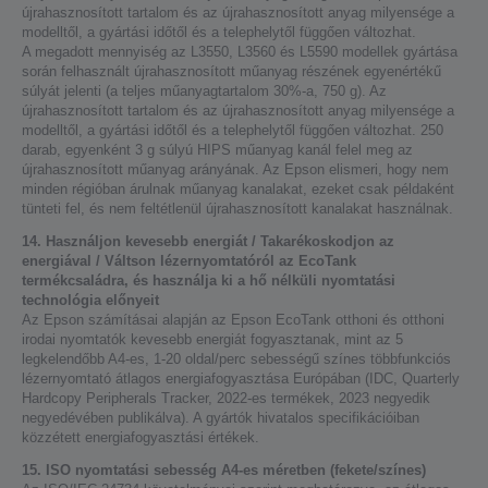
újrahasznosított tartalom és az újrahasznosított anyag milyensége a
modelltől, a gyártási időtől és a telephelytől függően változhat.
A megadott mennyiség az L3550, L3560 és L5590 modellek gyártása
során felhasznált újrahasznosított műanyag részének egyenértékű
súlyát jelenti (a teljes műanyagtartalom 30%-a, 750 g). Az
újrahasznosított tartalom és az újrahasznosított anyag milyensége a
modelltől, a gyártási időtől és a telephelytől függően változhat. 250
darab, egyenként 3 g súlyú HIPS műanyag kanál felel meg az
újrahasznosított műanyag arányának. Az Epson elismeri, hogy nem
minden régióban árulnak műanyag kanalakat, ezeket csak példaként
tünteti fel, és nem feltétlenül újrahasznosított kanalakat használnak.
14. Használjon kevesebb energiát / Takarékoskodjon az
energiával / Váltson lézernyomtatóról az EcoTank
termékcsaládra, és használja ki a hő nélküli nyomtatási
technológia előnyeit
Az Epson számításai alapján az Epson EcoTank otthoni és otthoni
irodai nyomtatók kevesebb energiát fogyasztanak, mint az 5
legkelendőbb A4-es, 1-20 oldal/perc sebességű színes többfunkciós
lézernyomtató átlagos energiafogyasztása Európában (IDC, Quarterly
Hardcopy Peripherals Tracker, 2022-es termékek, 2023 negyedik
negyedévében publikálva). A gyártók hivatalos specifikációiban
közzétett energiafogyasztási értékek.
15. ISO nyomtatási sebesség A4-es méretben (fekete/színes)