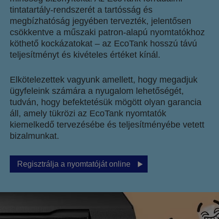
tintatartály-rendszerét a tartósság és
megbízhatóság jegyében tervezték, jelentősen
csökkentve a műszaki patron-alapú nyomtatókhoz
köthető kockázatokat – az EcoTank hosszú távú
teljesítményt és kivételes értéket kínál.
Elkötelezettek vagyunk amellett, hogy megadjuk
ügyfeleink számára a nyugalom lehetőségét,
tudván, hogy befektetésük mögött olyan garancia
áll, amely tükrözi az EcoTank nyomtatók
kiemelkedő tervezésébe és teljesítményébe vetett
bizalmunkat.
Regisztrálja a nyomtatóját online