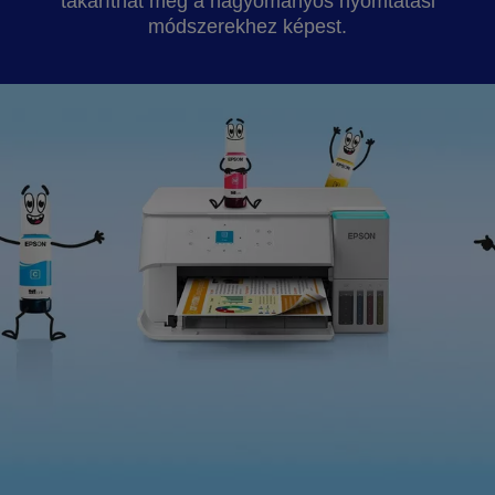
takaríthat meg a hagyományos nyomtatási
módszerekhez képest.