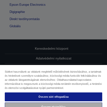
Epson Europe Electronics
Digigraphie
Direkt textilnyomtatás
Globális
Kereskedelmi központ
Adatvédelmi nyilatkozat
EU Data Act Compliance
Sütiket használunk az oldalunk megfelelő működésének biztosításához, a tartalmak
és hirdetések személyre szabásához, közösségi média funkciók felkínálásához és
Kapcsolatfelvétel
az oldalunk látogatottságának elemzéséhez. Oldalhasználattal kapcsolatos
információkat is megosztunk a közösségi média területén tevékenykedő, a hirdetési
Sütikkel kapcsolatos információk
és elemzési szolgáltatásokat nyújtó partnereinkkel.
Összes süti elfogadása
Az Epson elkötelezettsége az akadálymentesség mellett
Összes elutasítása