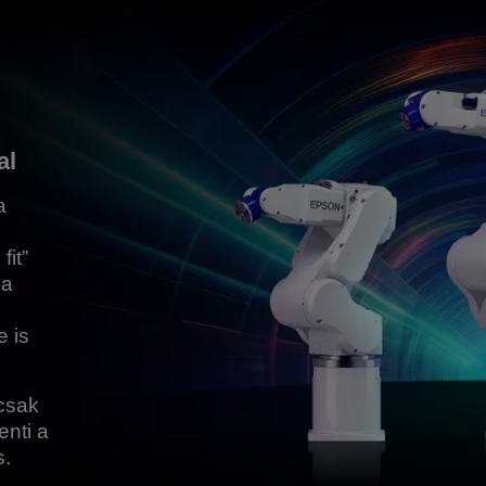
al
a
fit”
 a
 is
mcsak
enti a
s.