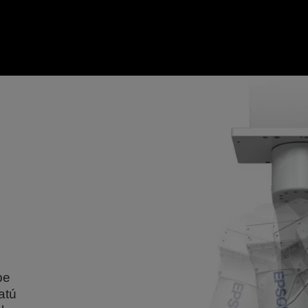
be
atú