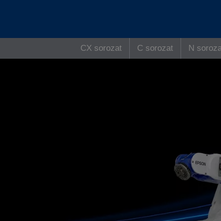
CX sorozat
C sorozat
N soroza