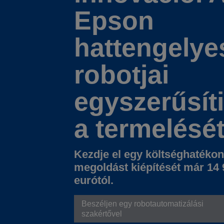
Epson
hattengelye
robotjai
egyszerűsít
a termelését
Kezdje el egy költséghatéko
megoldást kiépítését már 14 
eurótól.
Beszéljen egy robotautomatizálási
szakértővel