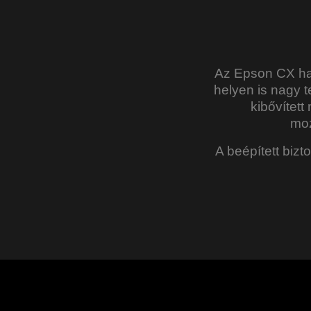
Az Epson CX hat
helyen is nagy t
kibővítet
moz
A beépített biz