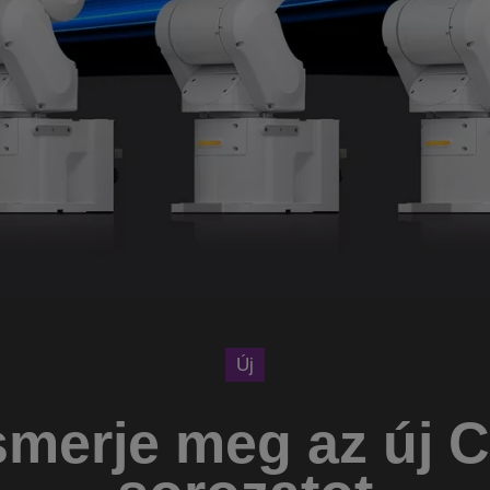
Új
smerje meg az új 