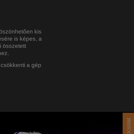
köszönhetően kis
ésére is képes, a
 összetett
hez.
 csökkenti a gép
Kapcsolat