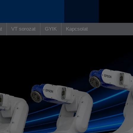
t
VT sorozat
GYIK
Kapcsolat