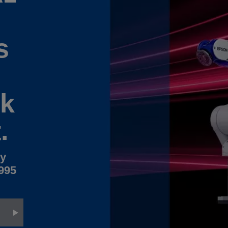
s
ik
.
ny
995