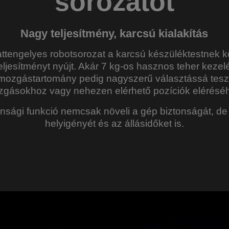
sorozatot
Nagy teljesítmény, karcsú kialakítás
tengelyes robotsorozat a karcsú készüléktestnek 
eljesítményt nyújt. Akár 7 kg-os hasznos teher kezel
t mozgástartomány pedig nagyszerű választássá teszi
gásokhoz vagy nehezen elérhető pozíciók elérésé
tonsági funkció nemcsak növeli a gép biztonságát, de
helyigényét és az állásidőket is.