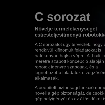
C sorozat
Növelje termelékenységét
csúcsteljesítményű robotokk
A C sorozatot úgy tervezték, hogy 
rendkívül kifinomult feladatokat is
hatékonyan hajtsa végre. A „built to 
méretre szabott koncepció alapján
robotok igényre szabottak, és a
legnehezebb feladatok elvégzésére
alkalmasak.
A beépített biztonsági funkció ne
növeli a gép biztonságát, de csökk
gép helyigényét és az állásidőket i