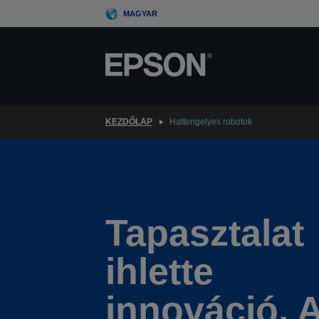
Skip
MAGYAR
to
main
content
KEZDŐLAP
Hattengelyes robotok
Tapasztalat
ihlette
innováció. 