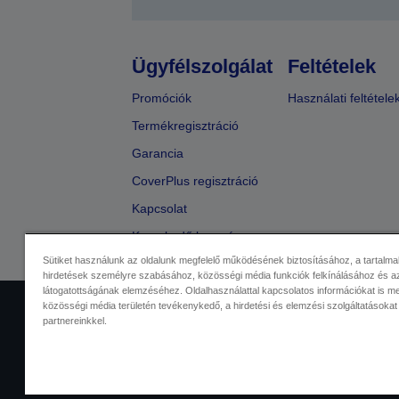
Ügyfélszolgálat
Feltételek
Promóciók
Használati feltétele
Termékregisztráció
Garancia
CoverPlus regisztráció
Kapcsolat
Kereskedő keresése
Sütiket használunk az oldalunk megfelelő működésének biztosításához, a tartalma
hirdetések személyre szabásához, közösségi média funkciók felkínálásához és az
látogatottságának elemzéséhez. Oldalhasználattal kapcsolatos információkat is 
közösségi média területén tevékenykedő, a hirdetési és elemzési szolgáltatásokat
Kereskedelmi központ
Adatvéde
partnereinkkel.