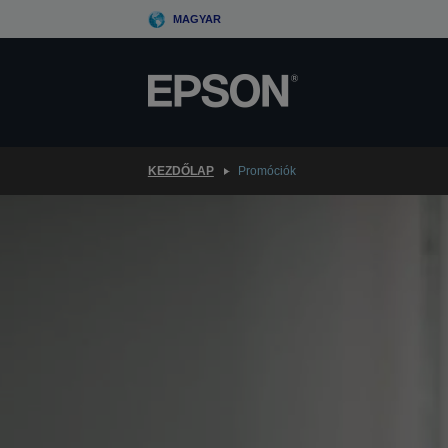
Skip
MAGYAR
to
main
content
KEZDŐLAP
Promóciók