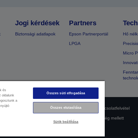
Jogi kérdések
Partners
Tech
k
Biztonsági adatlapok
Epson Partnerportál
Hő nélk
LPGA
Precisi
Micro P
Innovat
Fenntar
technol
k és
Összes süti elfogadása
 oldalunk
megosztunk a
 nyújtó
lmi nyilatkozat
EU Data Act Compliance
Összes elutasítása
Kapcsolatfelvétel
Az Epson elkötelezettsége az akadálymentesség mellett
Sütik beállítása
Copyright © 2026 Seiko Epson