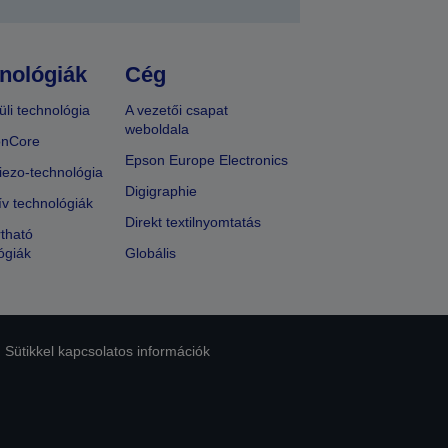
nológiák
Cég
üli technológia
A vezetői csapat
weboldala
onCore
Epson Europe Electronics
iezo-technológia
Digigraphie
ív technológiák
Direkt textilnyomtatás
tható
ógiák
Globális
Sütikkel kapcsolatos információk