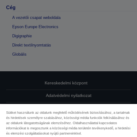
Cég
A vezetői csapat weboldala
Epson Europe Electronics
Digigraphie
Direkt textilnyomtatás
Globális
Kereskedelmi központ
Adatvédelmi nyilatkozat
EU Data Act Compliance
Sütiket használunk az oldalunk megfelelő működésének biztosításához, a tartalmak
és hirdetések személyre szabásához, közösségi média funkciók felkínálásához és
Kapcsolatfelvétel
az oldalunk látogatottságának elemzéséhez. Oldalhasználattal kapcsolatos
információkat is megosztunk a közösségi média területén tevékenykedő, a hirdetési
Sütikkel kapcsolatos információk
és elemzési szolgáltatásokat nyújtó partnereinkkel.