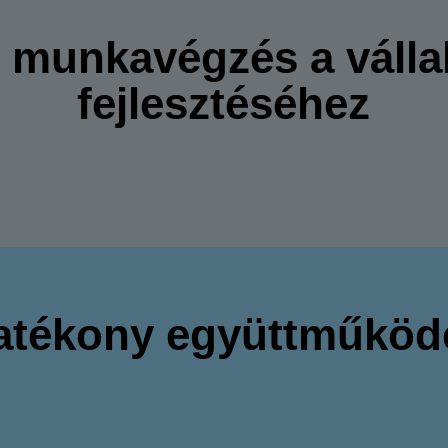
d munkavégzés a válla
fejlesztéséhez
atékony együttműköd