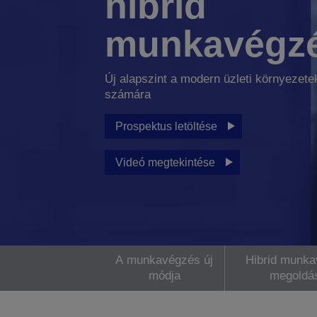
hibrid
munkavégz
Új alapszint a modern üzleti környezete
számára
Prospektus letöltése
Videó megtekintése
A munkavégzés új
Hibrid munka
módja
megoldá