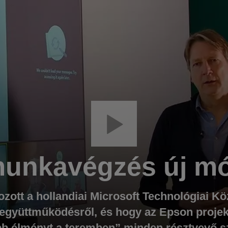
unkavégzés új m
zott a hollandiai Microsoft Technológiai Kö
 együttműködésről, és hogy az Epson projek
bb élményt a teremben” minden résztvevő 