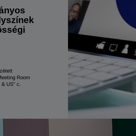
ányos
lyszínek
össégi
zétett
eeting Room
 & US” c.