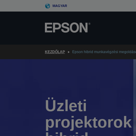
Skip
MAGYAR
to
main
content
KEZDŐLAP
Epson hibrid munkavégzési megoldás
Üzleti
projektorok