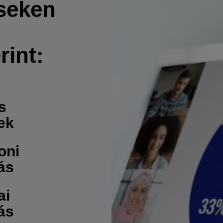
seken
rint:
s
ek
oni
ás
ai
ás