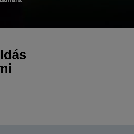
ldás
mi