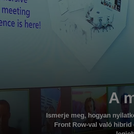
A m
Ismerje meg, hogyan nyilatko
Front Row-val való hibrid
„legjo