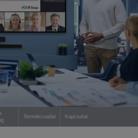
s
Termékcsalád
Kapcsolat
ág