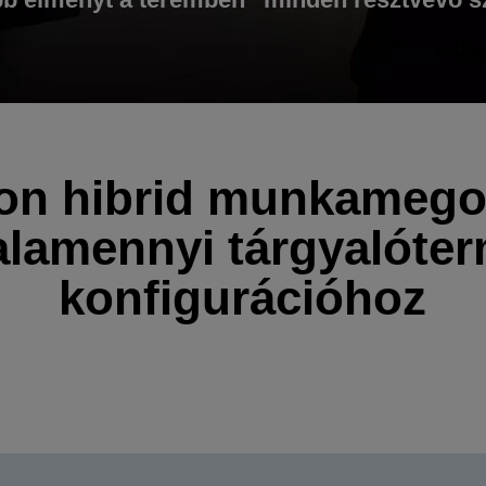
on hibrid munkamego
alamennyi tárgyalóter
konfigurációhoz