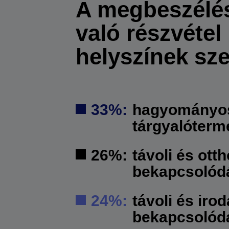
A megbeszélé
való részvétel
helyszínek sze
33%:
hagyományo
tárgyalóterm
26%:
távoli és otth
bekapcsolód
24%:
távoli és irod
bekapcsolód