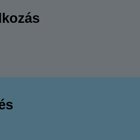
lkozás
és