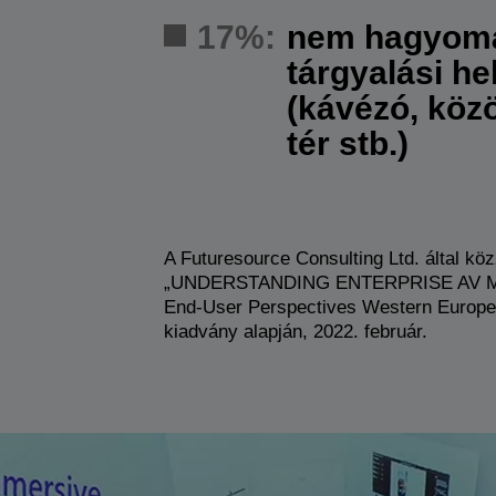
17%:
nem hagyom
tárgyalási he
(kávézó, köz
tér stb.)
A Futuresource Consulting Ltd. által köz
„UNDERSTANDING ENTERPRISE AV M
End-User Perspectives Western Europe
kiadvány alapján, 2022. február.