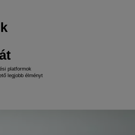
ek
át
ési platformok
tő legjobb élményt