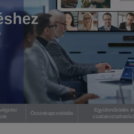
éshez
k
végzési
Együttműködés é
Összekapcsolódás
sok
csatlakoztathatós