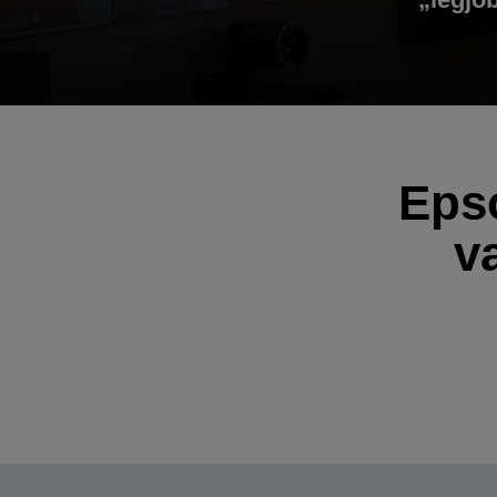
Eps
v