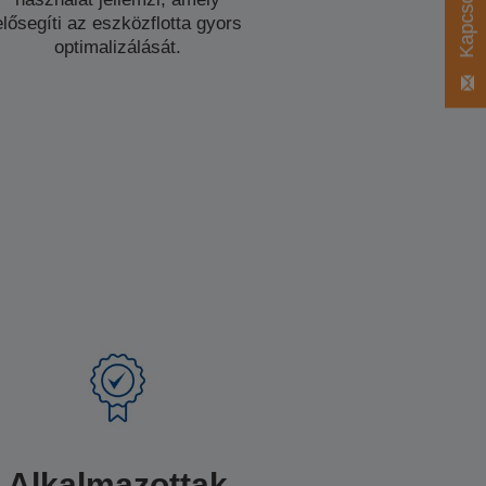
elősegíti az eszközflotta gyors
optimalizálását.
Alkalmazottak