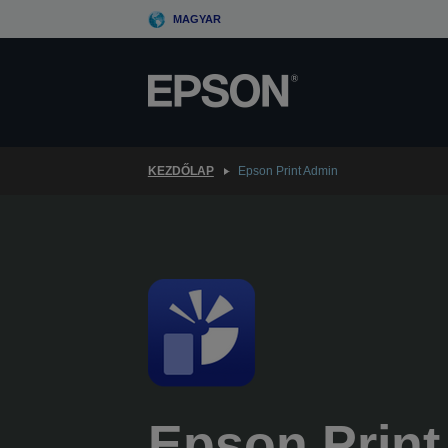
Skip
MAGYAR
to
main
content
KEZDŐLAP
Epson Print Admin
Epson Print