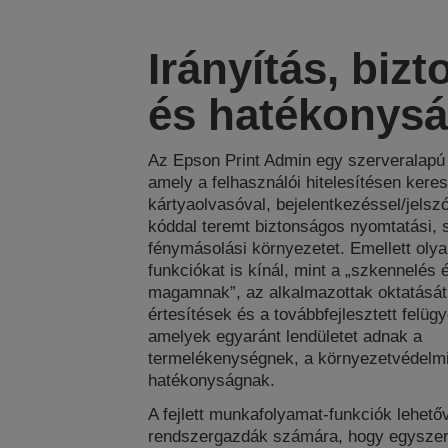
Irányítás, biz
és hatékonys
Az Epson Print Admin egy szerveralapú
amely a felhasználói hitelesítésen keres
kártyaolvasóval, bejelentkezéssel/jelsz
kóddal teremt biztonságos nyomtatási, 
fénymásolási környezetet. Emellett olya
funkciókat is kínál, mint a „szkennelés 
magamnak”, az alkalmazottak oktatását
értesítések és a továbbfejlesztett felüg
amelyek egyaránt lendületet adnak a
termelékenységnek, a környezetvédelmi
hatékonyságnak.
A fejlett munkafolyamat-funkciók lehető
rendszergazdák számára, hogy egysze