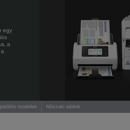
e egy
iós
sa, a
 a
atibilis modellek
Műszaki adatok