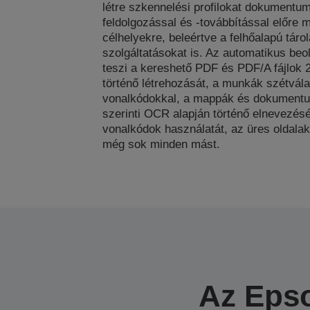
létre szkennelési profilokat dokumentum
feldolgozással és -továbbítással előre 
célhelyekre, beleértve a felhőalapú tárol
szolgáltatásokat is. Az automatikus beo
teszi a kereshető PDF és PDF/A fájlok 
történő létrehozását, a munkák szétvál
vonalkódokkal, a mappák és dokument
szerinti OCR alapján történő elnevezésé
vonalkódok használatát, az üres oldala
még sok minden mást.
Az Epso