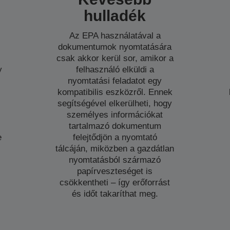
hulladék
Az EPA használatával a
dokumentumok nyomtatására
csak akkor kerül sor, amikor a
y
felhasználó elküldi a
nyomtatási feladatot egy
kompatibilis eszközről. Ennek
segítségével elkerülheti, hogy
t
személyes információkat
tartalmazó dokumentum
e
felejtődjön a nyomtató
tálcáján, miközben a gazdátlan
nyomtatásból származó
papírveszteséget is
csökkentheti – így erőforrást
és időt takaríthat meg.