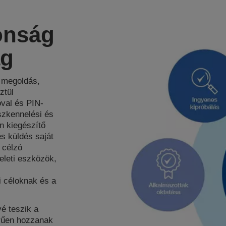
tonság
ág
 megoldás,
ztül
óval és PIN-
szkennelési és
n kiegészítő
és küldés saját
 célzó
yeleti eszközök,
 céloknak és a
vé teszik a
rűen hozzanak