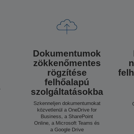
Dokumentumok
s
zökkenőmentes
n
rögzítése
fel
felhőalapú
A
szolgáltatásokba
Szkenneljen dokumentumokat
közvetlenül a OneDrive for
Business, a SharePoint
Online, a Microsoft Teams és
a Google Drive