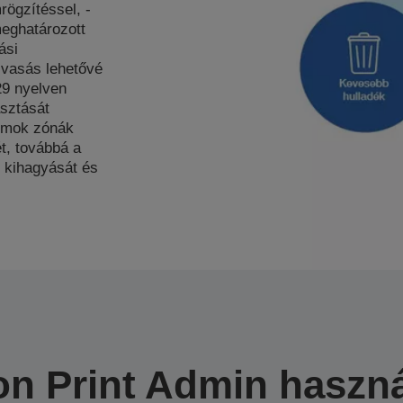
rögzítéssel, -
meghatározott
ási
lvasás lehetővé
29 nyelven
asztását
umok zónák
t, továbbá a
k kihagyását és
n Print Admin haszn