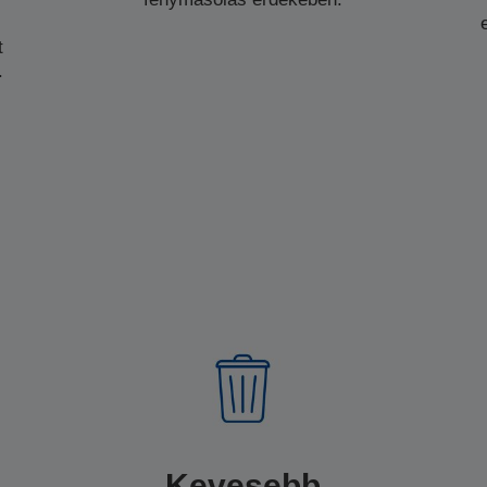
t
.
Kevesebb