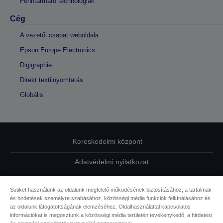
Fenntartható technológiák
Cég
A vezetői csapat weboldala
Epson Europe Electronics
Digigraphie
Direkt textilnyomtatás
Globális
Kereskedelmi központ
Adatvédelmi nyilatkozat
EU Data Act Compliance
Sütiket használunk az oldalunk megfelelő működésének biztosításához, a tartalmak
és hirdetések személyre szabásához, közösségi média funkciók felkínálásához és
Kapcsolatfelvétel
az oldalunk látogatottságának elemzéséhez. Oldalhasználattal kapcsolatos
információkat is megosztunk a közösségi média területén tevékenykedő, a hirdetési