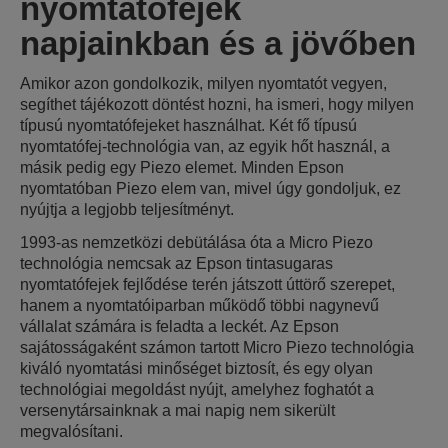
nyomtatófejek
napjainkban és a jövőben
Amikor azon gondolkozik, milyen nyomtatót vegyen,
segíthet tájékozott döntést hozni, ha ismeri, hogy milyen
típusú nyomtatófejeket használhat. Két fő típusú
nyomtatófej-technológia van, az egyik hőt használ, a
másik pedig egy Piezo elemet. Minden Epson
nyomtatóban Piezo elem van, mivel úgy gondoljuk, ez
nyújtja a legjobb teljesítményt.
1993-as nemzetközi debütálása óta a Micro Piezo
technológia nemcsak az Epson tintasugaras
nyomtatófejek fejlődése terén játszott úttörő szerepet,
hanem a nyomtatóiparban működő többi nagynevű
vállalat számára is feladta a leckét. Az Epson
sajátosságaként számon tartott Micro Piezo technológia
kiváló nyomtatási minőséget biztosít, és egy olyan
technológiai megoldást nyújt, amelyhez foghatót a
versenytársainknak a mai napig nem sikerült
megvalósítani.