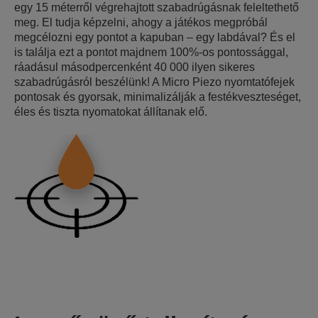
egy 15 méterről végrehajtott szabadrúgásnak feleltethető
meg. El tudja képzelni, ahogy a játékos megpróbál
megcélozni egy pontot a kapuban – egy labdával? És el
is találja ezt a pontot majdnem 100%-os pontossággal,
ráadásul másodpercenként 40 000 ilyen sikeres
szabadrúgásról beszélünk! A Micro Piezo nyomtatófejek
pontosak és gyorsak, minimalizálják a festékveszteséget,
éles és tiszta nyomatokat állítanak elő.