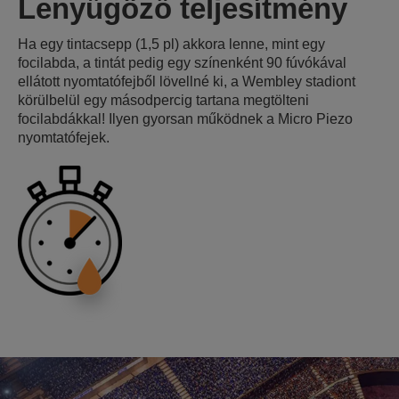
Lenyűgöző teljesítmény
Ha egy tintacsepp (1,5 pl) akkora lenne, mint egy
focilabda, a tintát pedig egy színenként 90 fúvókával
ellátott nyomtatófejből lövellné ki, a Wembley stadiont
körülbelül egy másodpercig tartana megtölteni
focilabdákkal! Ilyen gyorsan működnek a Micro Piezo
nyomtatófejek.