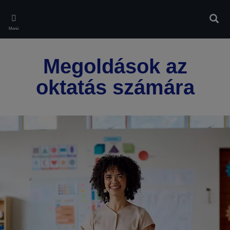
Skip
to
Kere
main
Menü
content
Megoldások az
oktatás számára