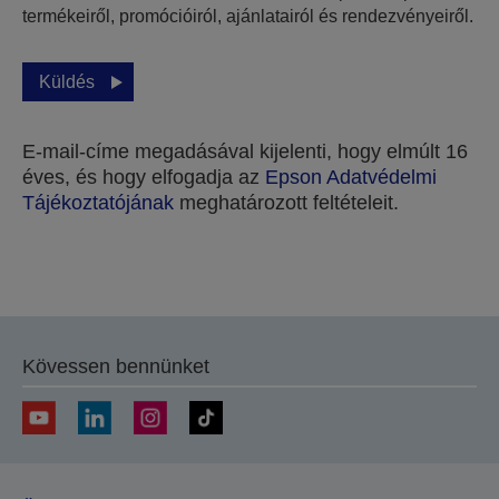
termékeiről, promócióiról, ajánlatairól és rendezvényeiről.
Küldés
E-mail-címe megadásával kijelenti, hogy elmúlt 16
éves, és hogy elfogadja az
Epson Adatvédelmi
Tájékoztatójának
meghatározott feltételeit.
Köszönjük, hogy elküldte beküldését.
A következő néhány munkanapon belül felvesszük
Kövessen bennünket
Önnel a kapcsolatot.