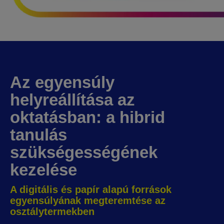
Az egyensúly
helyreállítása az
oktatásban
: a hibrid
tanulás
szükségességének
kezelése
A digitális és papír alapú források
egyensúlyának megteremtése az
osztálytermekben