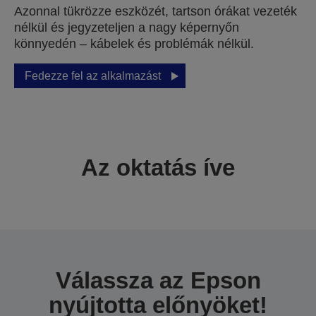
Azonnal tükrözze eszközét, tartson órákat vezeték
nélkül és jegyzeteljen a nagy képernyőn
könnyedén – kábelek és problémák nélkül.
Fedezze fel az alkalmazást
Az oktatás íve
Válassza az Epson
nyújtotta előnyöket!