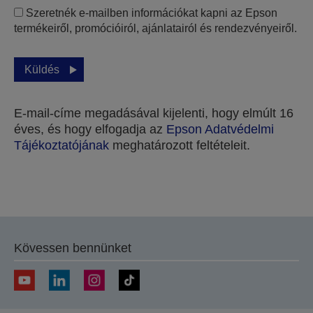
Szeretnék e-mailben információkat kapni az Epson
termékeiről, promócióiról, ajánlatairól és rendezvényeiről.
Küldés
E-mail-címe megadásával kijelenti, hogy elmúlt 16
éves, és hogy elfogadja az
Epson Adatvédelmi
Tájékoztatójának
meghatározott feltételeit.
Köszönjük, hogy elküldte beküldését.
A következő néhány munkanapon belül felvesszük
Kövessen bennünket
Önnel a kapcsolatot.