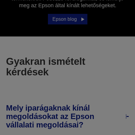
meg az Epson által kínált lehetőségeket.
Epson blog
Gyakran ismételt
kérdések
Mely iparágaknak kínál
megoldásokat az Epson
vállalati megoldásai?