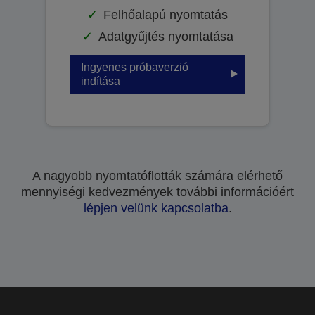
Felhőalapú nyomtatás
Adatgyűjtés nyomtatása
Ingyenes próbaverzió
indítása
A nagyobb nyomtatóflották számára elérhető
mennyiségi kedvezmények további információért
lépjen velünk kapcsolatba
.