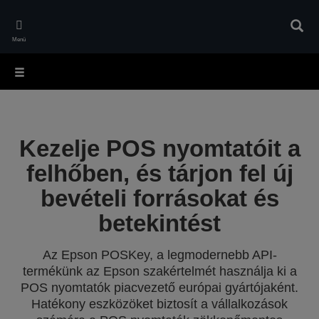
Skip
to
Kere
main
Menü
content
Kezelje POS nyomtatóit a
felhőben, és tárjon fel új
bevételi forrásokat és
betekintést
Az Epson POSKey, a legmodernebb API-
termékünk az Epson szakértelmét használja ki a
POS nyomtatók piacvezető európai gyártójaként.
Hatékony eszközöket biztosít a vállalkozások