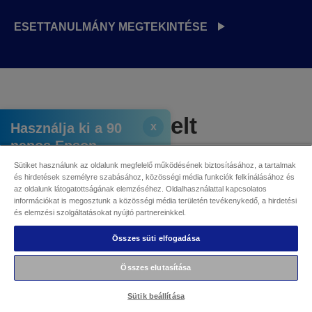
ESETTANULMÁNY MEGTEKINTÉSE
Gyakran ismételt
Használja ki a 90
x
kérdések
napos Epson
POSKey
Sütiket használunk az oldalunk megfelelő működésének biztosításához, a tartalmak
próbaidőszakot
és hirdetések személyre szabásához, közösségi média funkciók felkínálásához és
az oldalunk látogatottságának elemzéséhez. Oldalhasználattal kapcsolatos
információkat is megosztunk a közösségi média területén tevékenykedő, a hirdetési
Iratkozzon fel a 90
és elemzési szolgáltatásokat nyújtó partnereinkkel.
napos próbaverzióra
Mi az Epson POSKey?
Összes süti elfogadása
Összes elutasítása
Hogyan biztosítja az Epson
Sütik beállítása