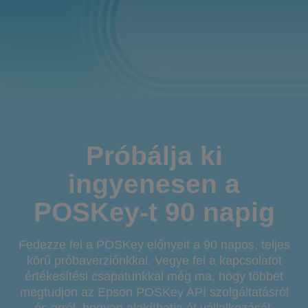
Próbálja ki
ingyenesen a
POSKey-t 90 napig
Fedezze fel a POSKey előnyeit a 90 napos, teljes
körű próbaverziónkkal. Vegye fel a kapcsolatot
értékesítési csapatunkkal még ma, hogy többet
megtudjon az Epson POSKey API szolgáltatásról
és arról, hogyan alakíthatja át vállalkozását.