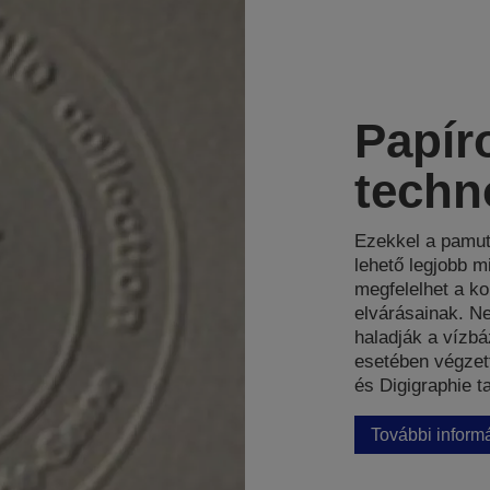
Papír
techn
Ezekkel a pamut
lehető legjobb m
megfelelhet a k
elvárásainak. N
haladják a vízb
esetében végzett
és Digigraphie t
További inform