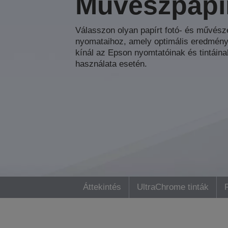
Művészpapí
Válasszon olyan papírt fotó- és művésze
nyomataihoz, amely optimális eredmény
kínál az Epson nyomtatóinak és tintáina
használata esetén.
Áttekintés
UltraChrome tinták