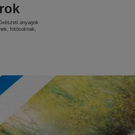
rok
űvészeti anyagok
nek, fotósoknak,