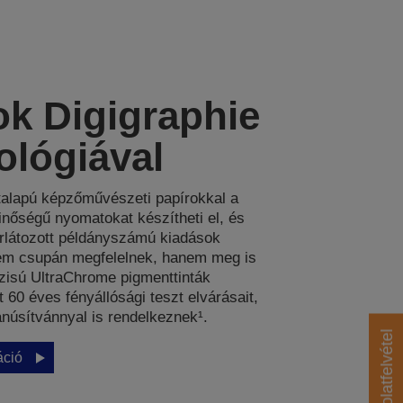
ok Digigraphie
ológiával
alapú képzőművészeti papírokkal a
inőségű nyomatokat készítheti el, és
orlátozott példányszámú kiadások
em csupán megfelelnek, hanem meg is
ázisú UltraChrome pigmenttinták
 60 éves fényállósági teszt elvárásait,
anúsítvánnyal is rendelkeznek¹.
Kapcsolatfelvétel
áció