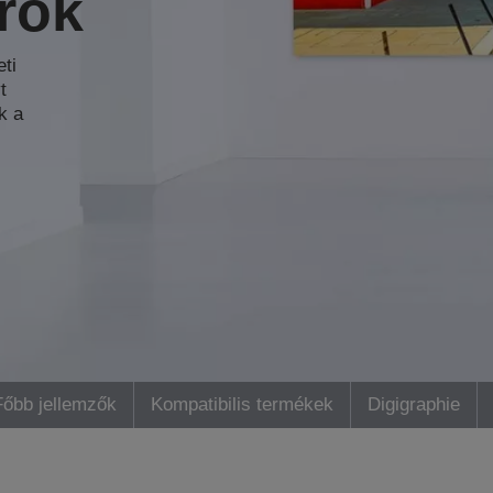
rok
ti
t
k a
Főbb jellemzők
Kompatibilis termékek
Digigraphie