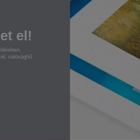
t el!
lékeiben,
el, valósághű