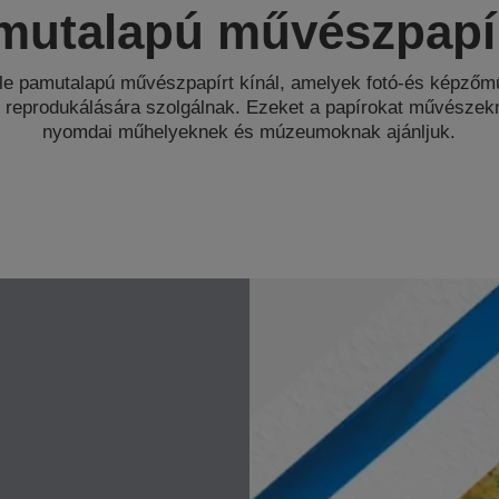
mutalapú művészpapí
le pamutalapú művészpapírt kínál, amelyek fotó-és képzőm
 reprodukálására szolgálnak. Ezeket a papírokat művészek
nyomdai műhelyeknek és múzeumoknak ajánljuk.