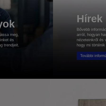
Hírek
yok
Bővebb informác
gassa meg,
arról, hogyan ha
inket és
nézeteinkről és
 trendjeit.
hogy mi történik
További inform