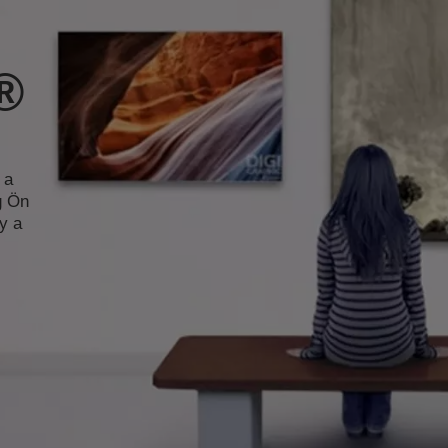
®
 a
g Ön
y a