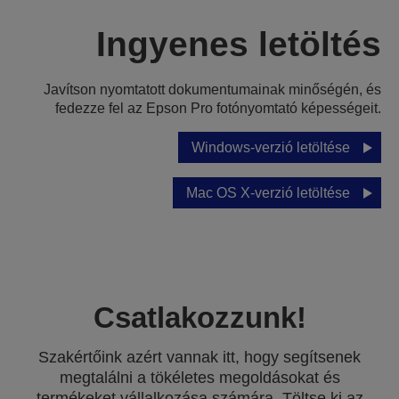
Ingyenes letöltés
Javítson nyomtatott dokumentumainak minőségén, és
fedezze fel az Epson Pro fotónyomtató képességeit.
Windows-verzió letöltése
Mac OS X-verzió letöltése
Csatlakozzunk!
Szakértőink azért vannak itt, hogy segítsenek
megtalálni a tökéletes megoldásokat és
termékeket vállalkozása számára. Töltse ki az