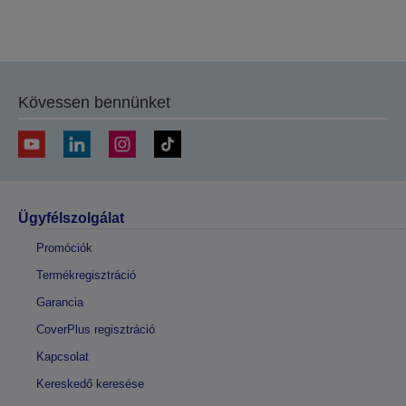
Köszönjük, hogy elküldte beküldését.
A következő néhány munkanapon belül felvesszük
Kövessen bennünket
Önnel a kapcsolatot.
Ügyfélszolgálat
Promóciók
Termékregisztráció
Garancia
CoverPlus regisztráció
Kapcsolat
Kereskedő keresése