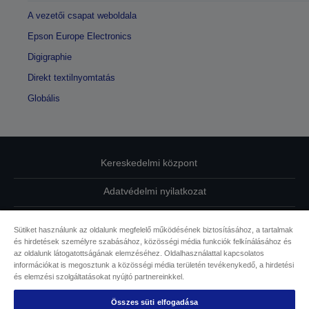
A vezetői csapat weboldala
Epson Europe Electronics
Digigraphie
Direkt textilnyomtatás
Globális
Kereskedelmi központ
Adatvédelmi nyilatkozat
EU Data Act Compliance
Sütiket használunk az oldalunk megfelelő működésének biztosításához, a tartalmak
és hirdetések személyre szabásához, közösségi média funkciók felkínálásához és
Kapcsolatfelvétel
az oldalunk látogatottságának elemzéséhez. Oldalhasználattal kapcsolatos
információkat is megosztunk a közösségi média területén tevékenykedő, a hirdetési
Sütikkel kapcsolatos információk
és elemzési szolgáltatásokat nyújtó partnereinkkel.
Összes süti elfogadása
Az Epson elkötelezettsége az akadálymentesség mellett