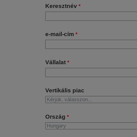
Keresztnév
*
e-mail-cím
*
Vállalat
*
Vertikális piac
Ország
*