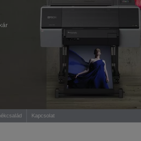
kár
ékcsalád
Kapcsolat