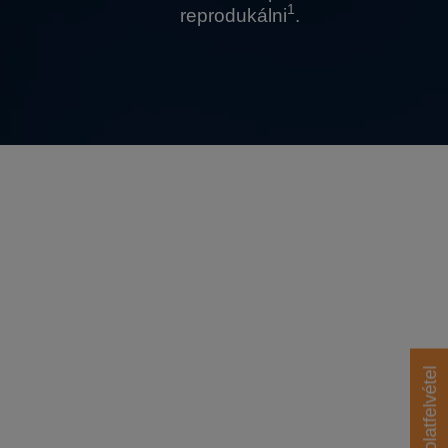
1
reprodukálni
.
Kapcsolatfelvétel