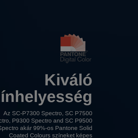
Kiváló
zínhelyesség
Az
SC-P7300 Spectro
,
SC P7500
ctro
,
P9300 Spectro
and
SC P9500
Spectro
akár 99%-os Pantone Solid
Coated Colours színeket képes