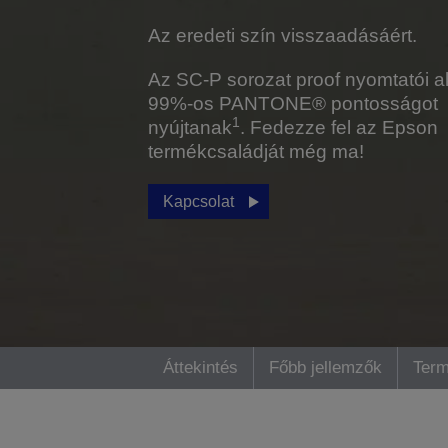
Az eredeti szín visszaadásáért.
Az SC-P sorozat proof nyomtatói a
99%-os PANTONE® pontosságot
1
nyújtanak
. Fedezze fel az Epson
termékcsaládját még ma!
Kapcsolat
Áttekintés
Főbb jellemzők
Term