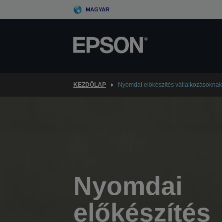
Skip
MAGYAR
to
main
content
KEZDŐLAP
Nyomdai előkészítés vállalkozásoknak|
Nyomdai
előkészítés