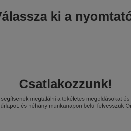
álassza ki a nyomtat
Csatlakozzunk!
y segítsenek megtalálni a tökéletes megoldásokat é
bi űrlapot, és néhány munkanapon belül felvesszük Ön