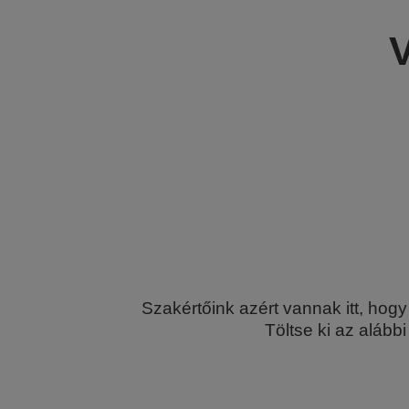
V
Szakértőink azért vannak itt, hog
Töltse ki az aláb