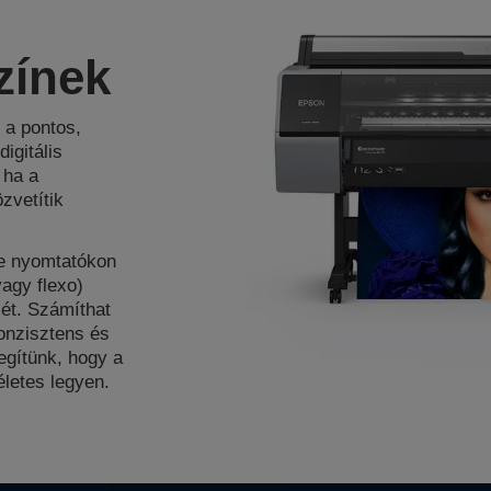
zínek
 a pontos,
igitális
 ha a
zvetítik
le nyomtatókon
vagy flexo)
ét. Számíthat
onzisztens és
gítünk, hogy a
életes legyen.