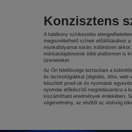
Konzisztens s
A hatékony színkezelés elengedhetetlen
megismételhető színek előállításához a d
munkafolyamat során; különösen akkor,
márkatulajdonosok több platformon is kö
üzeneteiket.
Az Ön felelőssége biztosítani a különfé
és technológiákkal (digitális, litho, web 
készített proof-ok és nyomatok egyezés
nyomdai előkészítő megoldásainkra a k
kiszámítható eredmények érdekében. Se
végeredmény, az elsőtől az utolsóig tök