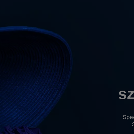
s
Spe