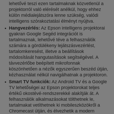
lehetővé teszi ezen tartalmaknak közvetlenül a
projektorról való elérését anélkül, hogy ehhez
külön médialejátszóra lenne szükség, valódi
intelligens szórakoztatási élményt nyújtva.
Hangvezérlés:
Az Epson intelligens projektorai
gyakran Google Segéd integrációt is
tartalmaznak, lehetővé téve a felhasználók
számára a gördülékeny lejátszásvezérlést,
tartalomkeresést, illetve a beállítások
módosítását hangutasítások segítségével. A
távvezérlőbe beépített mikrofonnak
köszönhetően a nézők egyszerűen beszéd útján,
kézhasználat nélkül navigálhatnak a projektoron.
Smart TV funkciók:
Az Android TV és a Google
TV lehetőségei az Epson projektorokat teljes
értékű okostévé-rendszerekké alakítják át. A
felhasználók alkalmazásokat tölthetnek le,
tartalmakat vetíthetnek ki mobileszközökről a
Chromecast útján, és élvezhetik a modern