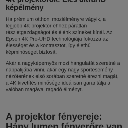
képélmény
Ha prémium otthoni moziélményre vágyik, a
legjobb 4K projektor ehhez páratlan
részletgazdagságot és élénk színeket kínál. Az
Epson 4K Pro-UHD technológiája fokozza az
élességet és a kontrasztot, így élethű
képminőséget biztosít.
Akár a nagyképernyős mozi hangulatát szeretné a
nappalijába vinni, akár egy nagy sportesemény
nézőterének első sorában szeretné érezni magát,
a 4K kivetítés minősége ideálisan garantálja a
valóban magával ragadó élményt.
A projektor fényereje:
Hány lumen fényerőre van