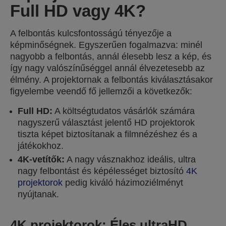
Full HD vagy 4K?
A felbontás kulcsfontosságú tényezője a
képminőségnek. Egyszerűen fogalmazva: minél
nagyobb a felbontás, annál élesebb lesz a kép, és
így nagy valószínűséggel annál élvezetesebb az
élmény. A projektornak a felbontás kiválasztásakor
figyelembe veendő fő jellemzői a következők:
Full HD:
A költségtudatos vásárlók számára
nagyszerű választást jelentő HD projektorok
tiszta képet biztosítanak a filmnézéshez és a
játékokhoz.
4K-vetítők:
A nagy vásznakhoz ideális, ultra
nagy felbontást és képélességet biztosító
4K
projektorok
pedig kiváló házimoziélményt
nyújtanak.
4K projektorok: Éles ultraHD