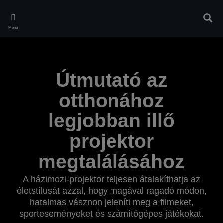
Skip
to
Kere
main
Menü
content
Útmutató az
otthonához
legjobban illő
projektor
megtalálásához
A
házimozi-projektor
teljesen átalakíthatja az
életstílusát azzal, hogy magával ragadó módon,
hatalmas vásznon jeleníti meg a filmeket,
sporteseményeket és számítógépes játékokat.