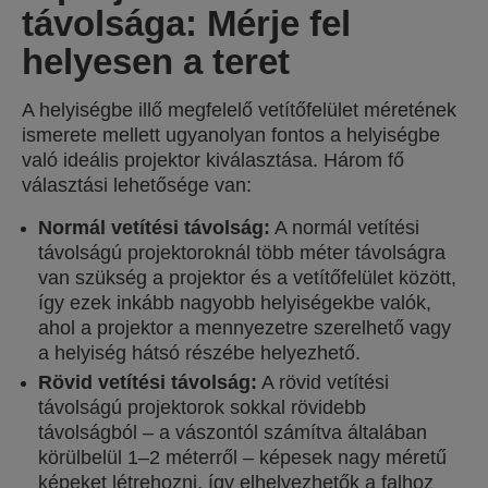
távolsága: Mérje fel
helyesen a teret
A helyiségbe illő megfelelő vetítőfelület méretének
ismerete mellett ugyanolyan fontos a helyiségbe
való ideális projektor kiválasztása. Három fő
választási lehetősége van:
Normál vetítési távolság:
A normál vetítési
távolságú projektoroknál több méter távolságra
van szükség a projektor és a vetítőfelület között,
így ezek inkább nagyobb helyiségekbe valók,
ahol a projektor a mennyezetre szerelhető vagy
a helyiség hátsó részébe helyezhető.
Rövid vetítési távolság:
A rövid vetítési
távolságú projektorok sokkal rövidebb
távolságból – a vászontól számítva általában
körülbelül 1–2 méterről – képesek nagy méretű
képeket létrehozni, így elhelyezhetők a falhoz