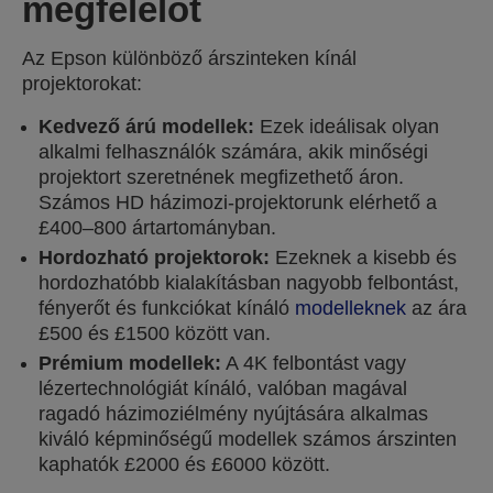
megfelelőt
Az Epson különböző árszinteken kínál
projektorokat:
Kedvező árú modellek:
Ezek ideálisak olyan
alkalmi felhasználók számára, akik minőségi
projektort szeretnének megfizethető áron.
Számos HD házimozi-projektorunk elérhető a
£400–800 ártartományban.
Hordozható projektorok:
Ezeknek a kisebb és
hordozhatóbb kialakításban nagyobb felbontást,
fényerőt és funkciókat kínáló
modelleknek
az ára
£500 és £1500 között van.
Prémium modellek:
A 4K felbontást vagy
lézertechnológiát kínáló, valóban magával
ragadó házimoziélmény nyújtására alkalmas
kiváló képminőségű modellek számos árszinten
kaphatók £2000 és £6000 között.