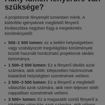
szüksége?
A projektorok fényerejét lumenben mérik. A
különféle igényeknek megfelelő fényerő
kiválasztása nagyban függ a megtekintés
körülményeitől:
500–1 500 lumen:
ez a beltéri helyiségekben
vagy szabályozott megvilágítási körülmények
között használt hordozható projektorok ideális
tartománya.
1 500–2 500 lumen:
Ez a fényerő ideális azok
számára, akik sötét, kifejezetten házimozinak
kialakított helyiségben szeretnének vetíteni.
2 500–3 500 lumen:
Ez a fényerő a megfelelő
választás azok számára, akik nem teljesen sötét
nappaliban szeretnének vetíteni.
3 500+ lumen:
Ez a magasabb szintű fényerő a
tökéletes választás azok számára, akik világos