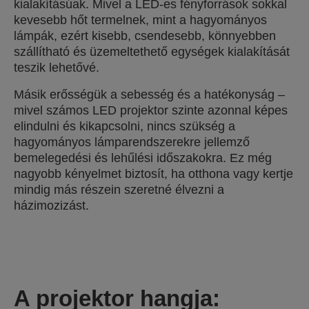
kialakításúak. Mivel a LED-es fényforrások sokkal
kevesebb hőt termelnek, mint a hagyományos
lámpák, ezért kisebb, csendesebb, könnyebben
szállítható és üzemeltethető egységek kialakítását
teszik lehetővé.
Másik erősségük a sebesség és a hatékonyság –
mivel számos LED projektor szinte azonnal képes
elindulni és kikapcsolni, nincs szükség a
hagyományos lámparendszerekre jellemző
bemelegedési és lehűlési időszakokra. Ez még
nagyobb kényelmet biztosít, ha otthona vagy kertje
mindig más részein szeretné élvezni a
házimozizást.
A projektor hangja: