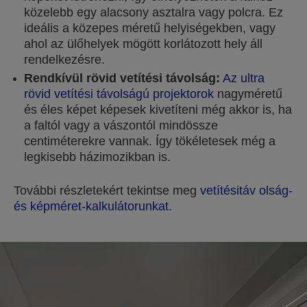
közelebb egy alacsony asztalra vagy polcra. Ez
ideális a közepes méretű helyiségekben, vagy
ahol az ülőhelyek mögött korlátozott hely áll
rendelkezésre.
Rendkívül rövid vetítési távolság:
Az ultra
rövid vetítési távolságú projektorok
nagyméretű
és éles képet képesek kivetíteni még akkor is, ha
a faltól vagy a vászontól mindössze
centiméterekre vannak. Így tökéletesek még a
legkisebb házimozikban is.
További részletekért tekintse meg
vetítésitáv olság-
és képméret-kalkulátorunkat
.