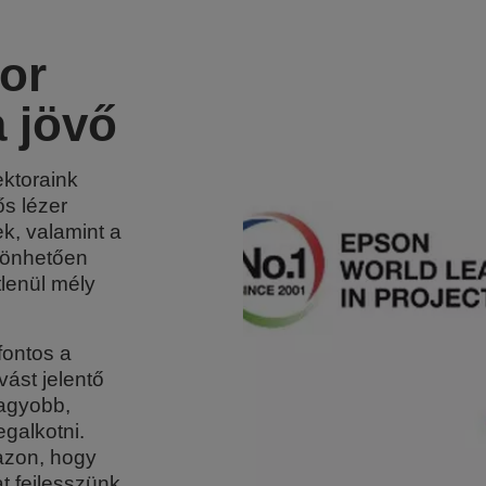
tor
a jövő
ektoraink
ős lézer
ek, valamint a
zönhetően
tlenül mély
fontos a
vást jelentő
agyobb,
galkotni.
azon, hogy
t fejlesszünk,