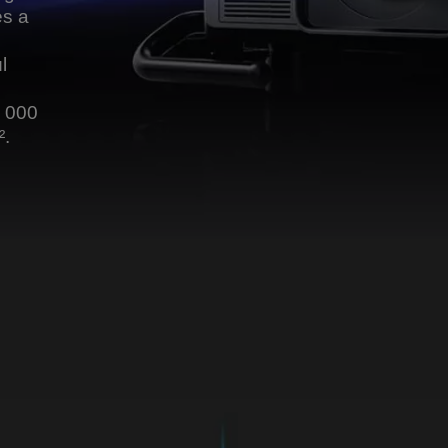
és a
l
0 000
².