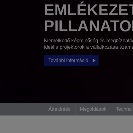
EMLÉKEZE
PILLANAT
Kiemelkedő képminőség és megbízható
ideális projektorok a vállalkozása szám
További információ
Áttekintés
Megoldások
Technol