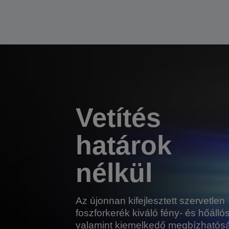
Vetítés
határok
nélkül
Az újonnan kifejlesztett szervetlen
foszforkerék kiváló fény- és hőálló
valamint kiemelkedő megbízhatós