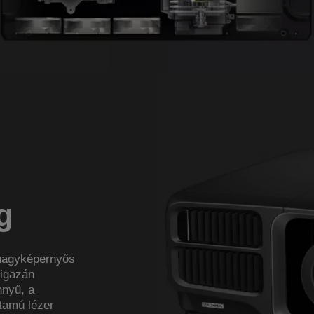
g
 nagyképernyős
 igazán
nnyű, a
rtamú lézer