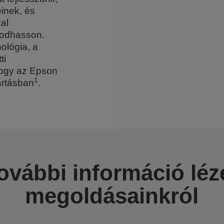
inek, és
al
kodhasson.
ológia, a
ti
hogy az Epson
1
ártásban
.
ovábbi információ léz
megoldásainkról