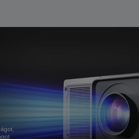
ságot,
ágot