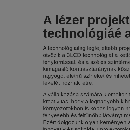
A lézer projek
technológiáé 
A technológiailag legfejlettebb proj
ötvözik a 3LCD technológiát a kett
fényforrással, és a széles színtérn
kimagasló kontrasztaránynak kös
ragyogó, élethű színeket és hihete
feketét hoznak létre.
A vállalkozása számára kiemelten 
kreativitás, hogy a legnagyobb kihí
környezetekben is képes legyen n
fényesebb és feltűnőbb látványt me
Ezért dolgozunk olyan keményen 
innovatív és sokoldalú projektoroka