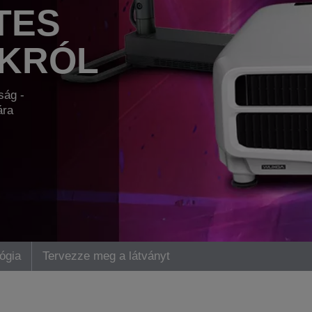
TES
OKRÓL
ság -
ára
ógia
Tervezze meg a látványt