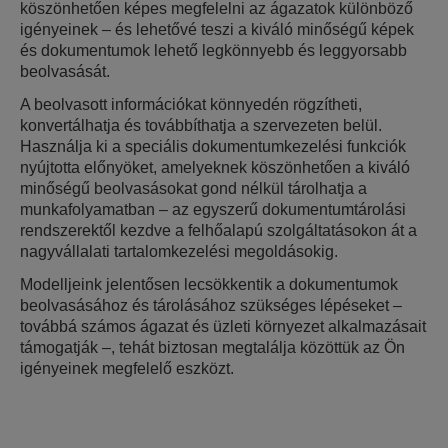
köszönhetően képes megfelelni az ágazatok különböző
igényeinek – és lehetővé teszi a kiváló minőségű képek
és dokumentumok lehető legkönnyebb és leggyorsabb
beolvasását.
A beolvasott információkat könnyedén rögzítheti,
konvertálhatja és továbbíthatja a szervezeten belül.
Használja ki a speciális dokumentumkezelési funkciók
nyújtotta előnyöket, amelyeknek köszönhetően a kiváló
minőségű beolvasásokat gond nélkül tárolhatja a
munkafolyamatban – az egyszerű dokumentumtárolási
rendszerektől kezdve a felhőalapú szolgáltatásokon át a
nagyvállalati tartalomkezelési megoldásokig.
Modelljeink jelentősen lecsökkentik a dokumentumok
beolvasásához és tárolásához szükséges lépéseket –
továbbá számos ágazat és üzleti környezet alkalmazásait
támogatják –, tehát biztosan megtalálja közöttük az Ön
igényeinek megfelelő eszközt.