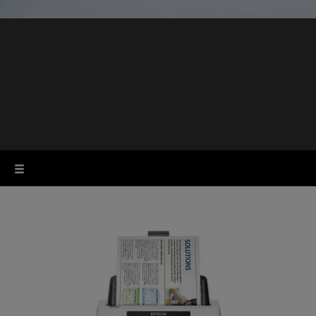
Üzleti szkennerek
munkahelyre