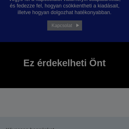
és fedezze fel, hogyan csökkentheti a kiadásait,
illetve hogyan dolgozhat hatékonyabban.
Kapcsolat
Ez érdekelheti Önt