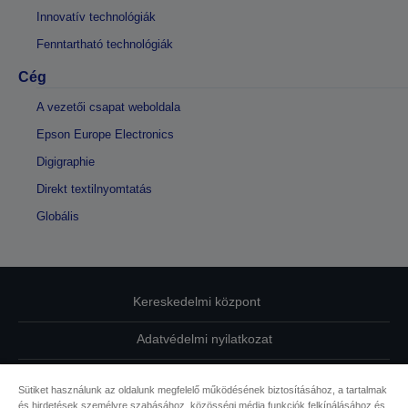
Innovatív technológiák
Fenntartható technológiák
Cég
A vezetői csapat weboldala
Epson Europe Electronics
Digigraphie
Direkt textilnyomtatás
Globális
Kereskedelmi központ
Adatvédelmi nyilatkozat
EU Data Act Compliance
Sütiket használunk az oldalunk megfelelő működésének biztosításához, a tartalmak
és hirdetések személyre szabásához, közösségi média funkciók felkínálásához és