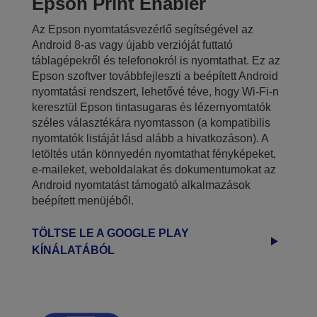
Epson Print Enabler
Az Epson nyomtatásvezérlő segítségével az
Android 8-as vagy újabb verzióját futtató
táblagépekről és telefonokról is nyomtathat. Ez az
Epson szoftver továbbfejleszti a beépített Android
nyomtatási rendszert, lehetővé téve, hogy Wi-Fi-n
keresztül Epson tintasugaras és lézernyomtatók
széles választékára nyomtasson (a kompatibilis
nyomtatók listáját lásd alább a hivatkozáson). A
letöltés után könnyedén nyomtathat fényképeket,
e-maileket, weboldalakat és dokumentumokat az
Android nyomtatást támogató alkalmazások
beépített menüjéből.
TÖLTSE LE A GOOGLE PLAY
KÍNÁLATÁBÓL