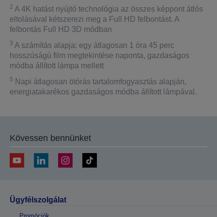
2
A 4K hatást nyújtó technológia az összes képpont átlós
eltolásával kétszerezi meg a Full HD felbontást. A
felbontás Full HD 3D módban
3
A számítás alapja: egy átlagosan 1 óra 45 perc
hosszúságú film megtekintése naponta, gazdaságos
módba állított lámpa mellett
5
Napi átlagosan ötórás tartalomfogyasztás alapján,
energiatakarékos gazdaságos módba állított lámpával.
Kövessen bennünket
Ügyfélszolgálat
Promóciók