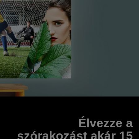
Élvezze a
szórakozást akár 15