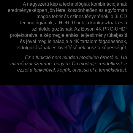
A nagyszerű kép a technológiák kombinációjának
eredményeképpen jön létre, köszönhetően az egyformán
magas fehér és színes fényerőnek, a 3LCD
technológiának, a HDR10-nek, a kontrasztnak és a
színfeldolgozásnak. Az Epson 4K PRO-UHD²
projektoraival a képmegjelenítési teljesítmény túlteljesíti
és jóval meg is haladja a 4K tartalom fogadásának,
feldolgozásának és kivetítésének puszta képességét.
Ez a funkció nem minden modellen érhető el. Ha
ellenőrizni szeretné, hogy az Ön modellje rendelkezik-e
ezzel a funkcióval, kérjük, olvassa el a termékleírást.