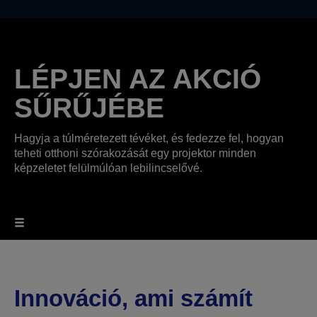
LÉPJEN AZ AKCIÓ
SŰRŰJÉBE
Hagyja a túlméretezett tévéket, és fedezze fel, hogyan
teheti otthoni szórakozását egy projektor minden
képzeletet felülmúlóan lebilincselővé.
Innováció, ami számít