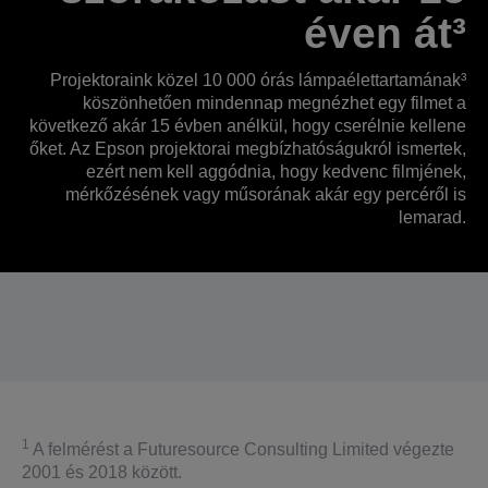
éven át³
Projektoraink közel 10 000 órás lámpaélettartamának³
köszönhetően mindennap megnézhet egy filmet a
következő akár 15 évben anélkül, hogy cserélnie kellene
őket. Az Epson projektorai megbízhatóságukról ismertek,
ezért nem kell aggódnia, hogy kedvenc filmjének,
mérkőzésének vagy műsorának akár egy percéről is
lemarad.
1
A felmérést a Futuresource Consulting Limited végezte
2001 és 2018 között.