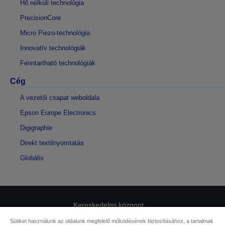
Hő nélküli technológia
PrecisionCore
Micro Piezo-technológia
Innovatív technológiák
Fenntartható technológiák
Cég
A vezetői csapat weboldala
Epson Europe Electronics
Digigraphie
Direkt textilnyomtatás
Globális
Kereskedelmi központ
Sütiket használunk az oldalunk megfelelő működésének biztosításához, a tartalmak