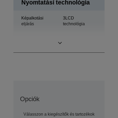
Nyomtatási technológia
Képalkotási
3LCD
eljárás
technológia
1,03 hüvelyk
LCD panel
ezzel: C2 Fine
Opciók
Válasszon a kiegészítők és tartozékok