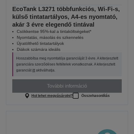
EcoTank L3271 többfunkciós, Wi-Fi-s,
külső tintatartályos, A4-es nyomtató,
akár 3 évre elegendő tintával
Csökkentse 95%-kal a tintaköltségeket*
Nyomtatás, másolás és szkennelés
Újratölthető tintatartályok
Diákok számára ideális
Hosszabbítsa meg nyomtatója garanciáját 3 évre. A kiterjesztett
garanciára szerződéses feltételek vonatkoznak. A kiterjesztett
garanciát
itt
aktiválhatja.
További információ
Hol lehet megvásárolni?
Összehasonlítás