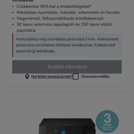
Csökkentse 95%-kal a tintaköltségeket*
Kétoldalas nyomtatás, másolás, szkennelés és faxolás
Nagyméretű, felhasználóbarát érintőképernyő
30 lapos automata lapadagoló és 250 lapos elülső
papírtálca
Hosszabbítsa meg nyomtatója garanciáját 3 évre. A kiterjesztett
garanciára szerződéses feltételek vonatkoznak. A kiterjesztett
garanciát
itt
aktiválhatja.
További információ
Hol lehet megvásárolni?
Összehasonlítás