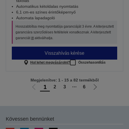
faxolás
Automatikus kétoldalas nyomtatás
6,1 cm-es színes érintőképernyő
Automata lapadagoló
Hosszabbítsa meg nyomtatója garanciáját 3 évre. A kiterjesztett
garanciára szerződéses feltételek vonatkoznak. A kiterjesztett
garanciát
itt
aktiválhatja.
Visszahívás kérése
Hol lehet megvásárolni?
Összehasonlítás
Megjelenítve: 1 - 15 a 82 termékből
1
2
3
⋯
6
Előző
Következő
oldalra
oldalra
Kövessen bennünket