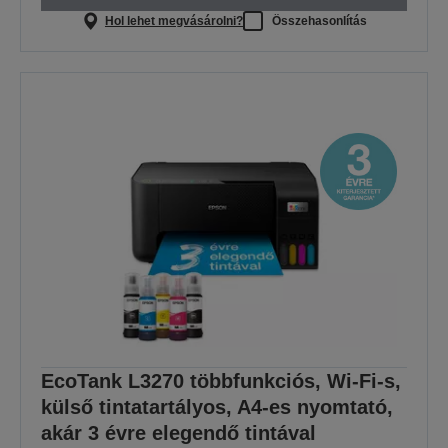
Hol lehet megvásárolni?
Összehasonlítás
EcoTank L3270 többfunkciós, Wi-Fi-s,
külső tintatartályos, A4-es nyomtató,
akár 3 évre elegendő tintával