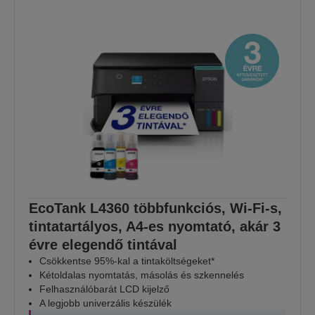
EcoTank L4360 többfunkciós, Wi-Fi-s,
tintatartályos, A4-es nyomtató, akár 3
évre elegendő tintával
Csökkentse 95%-kal a tintaköltségeket*
Kétoldalas nyomtatás, másolás és szkennelés
Felhasználóbarát LCD kijelző
A legjobb univerzális készülék