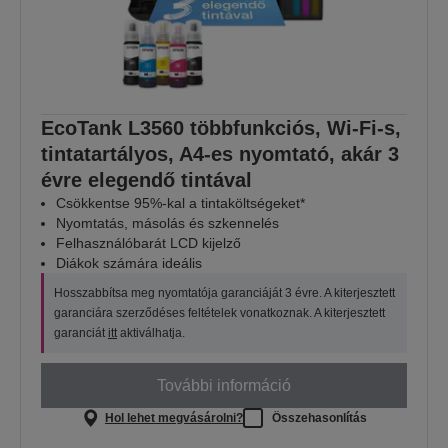
EcoTank L3560 többfunkciós, Wi-Fi-s,
tintatartályos, A4-es nyomtató, akár 3
évre elegendő tintával
Csökkentse 95%-kal a tintaköltségeket*
Nyomtatás, másolás és szkennelés
Felhasználóbarát LCD kijelző
Diákok számára ideális
Hosszabbítsa meg nyomtatója garanciáját 3 évre. A kiterjesztett
garanciára szerződéses feltételek vonatkoznak. A kiterjesztett
garanciát
itt
aktiválhatja.
További információ
Hol lehet megvásárolni?
Összehasonlítás