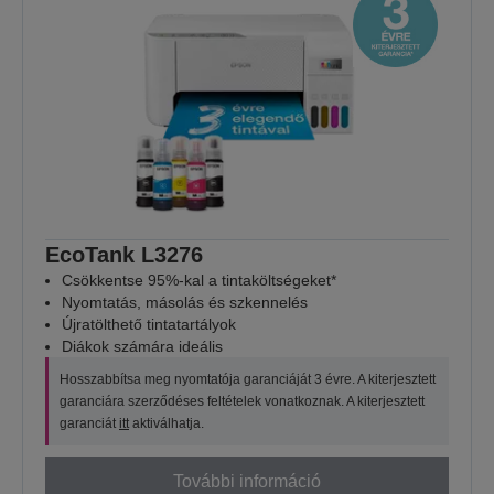
EcoTank L3276
Csökkentse 95%-kal a tintaköltségeket*
Nyomtatás, másolás és szkennelés
Újratölthető tintatartályok
Diákok számára ideális
Hosszabbítsa meg nyomtatója garanciáját 3 évre. A kiterjesztett
garanciára szerződéses feltételek vonatkoznak. A kiterjesztett
garanciát
itt
aktiválhatja.
További információ