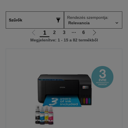
Rendezés szempontja:
Szűrők
1
2
3
⋯
6
Előző
Következő
Megjelenítve: 1 - 15 a 82 termékből
oldalra
oldalra