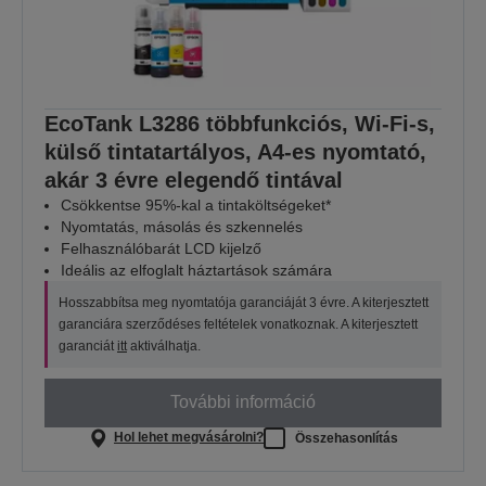
EcoTank L3286 többfunkciós, Wi-Fi-s,
külső tintatartályos, A4-es nyomtató,
akár 3 évre elegendő tintával
Csökkentse 95%-kal a tintaköltségeket*
Nyomtatás, másolás és szkennelés
Felhasználóbarát LCD kijelző
Ideális az elfoglalt háztartások számára
Hosszabbítsa meg nyomtatója garanciáját 3 évre. A kiterjesztett
garanciára szerződéses feltételek vonatkoznak. A kiterjesztett
garanciát
itt
aktiválhatja.
További információ
Hol lehet megvásárolni?
Összehasonlítás