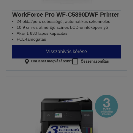
WorkForce Pro WF-C5890DWF Printer
24 oldal/perc sebességű, automatikus szkennelés
10,9 cm-es átmérőjű színes LCD-érintőképernyő
Akár 1 830 lapos kapacitás
PCL-támogatás
Visszahívás kérése
Hol lehet megvásárolni?
Összehasonlítás