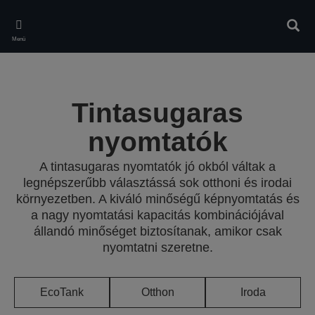
Skip
to
Kere
main
Menü
content
Tintasugaras
nyomtatók
A tintasugaras nyomtatók jó okból váltak a
legnépszerűbb választássá sok otthoni és irodai
környezetben. A kiváló minőségű képnyomtatás és
a nagy nyomtatási kapacitás kombinációjával
állandó minőséget biztosítanak, amikor csak
nyomtatni szeretne.
EcoTank
Otthon
Iroda