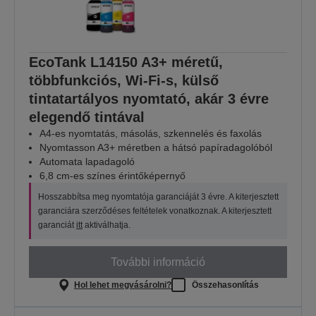
EcoTank L14150 A3+ méretű,
többfunkciós, Wi-Fi-s, külső
tintatartályos nyomtató, akár 3 évre
elegendő tintával
A4-es nyomtatás, másolás, szkennelés és faxolás
Nyomtasson A3+ méretben a hátsó papíradagolóból
Automata lapadagoló
6,8 cm-es színes érintőképernyő
Hosszabbítsa meg nyomtatója garanciáját 3 évre. A kiterjesztett
garanciára szerződéses feltételek vonatkoznak. A kiterjesztett
garanciát
itt
aktiválhatja.
További információ
Hol lehet megvásárolni?
Összehasonlítás