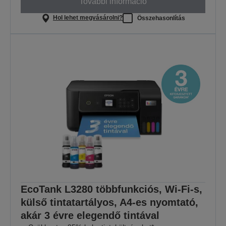
További információ
Hol lehet megvásárolni?
Összehasonlítás
EcoTank L3280 többfunkciós, Wi-Fi-s,
külső tintatartályos, A4-es nyomtató,
akár 3 évre elegendő tintával