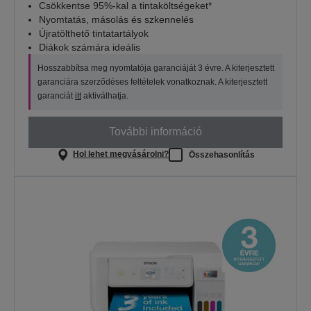
Csökkentse 95%-kal a tintaköltségeket*
Nyomtatás, másolás és szkennelés
Újratölthető tintatartályok
Diákok számára ideális
Hosszabbítsa meg nyomtatója garanciáját 3 évre. A kiterjesztett
garanciára szerződéses feltételek vonatkoznak. A kiterjesztett
garanciát
itt
aktiválhatja.
További információ
Hol lehet megvásárolni?
Összehasonlítás