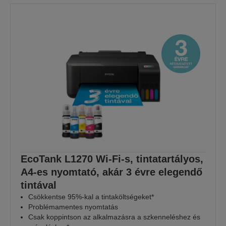
EcoTank L1270 Wi-Fi-s, tintatartályos,
A4-es nyomtató, akár 3 évre elegendő
tintával
Csökkentse 95%-kal a tintaköltségeket*
Problémamentes nyomtatás
Csak koppintson az alkalmazásra a szkenneléshez és