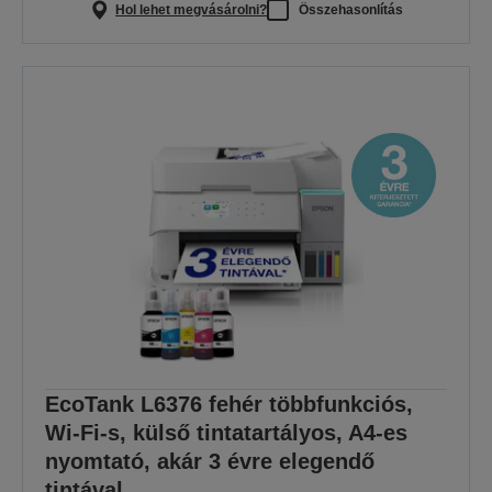
Hol lehet megvásárolni?
Összehasonlítás
EcoTank L6376 fehér többfunkciós,
Wi-Fi-s, külső tintatartályos, A4-es
nyomtató, akár 3 évre elegendő
tintával