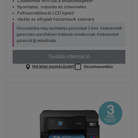
Csökkentse 95%-kal a tintaköltségeket*
Nyomtatás, másolás és szkennelés
Felhasználóbarát LCD kijelző
Ideális az elfoglalt háztartások számára
Hosszabbítsa meg nyomtatója garanciáját 3 évre. A kiterjesztett
garanciára szerződéses feltételek vonatkoznak. A kiterjesztett
garanciát
itt
aktiválhatja.
További információ
Hol lehet megvásárolni?
Összehasonlítás