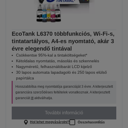
EcoTank L6370 többfunkciós, Wi-Fi-s,
tintatartályos, A4-es nyomtató, akár 3
évre elegendő tintával
Csökkentse 95%-kal a tintaköltségeket*
Kétoldalas nyomtatás, másolás és szkennelés
Nagyméretű, felhasználóbarát LCD kijelző
30 lapos automata lapadagoló és 250 lapos elülső
papírtálca
Hosszabbítsa meg nyomtatója garanciáját 3 évre. A kiterjesztett
garanciára szerződéses feltételek vonatkoznak. A kiterjesztett
garanciát
itt
aktiválhatja.
További információ
Hol lehet megvásárolni?
Összehasonlítás