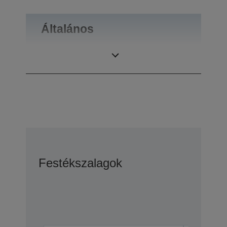
Általános
Súly
0,1 kg
Festékszalagok