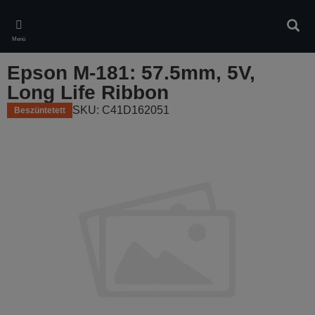
Skip
to
Kere
main
Menü
content
Epson M-181: 57.5mm, 5V,
Long Life Ribbon
SKU: C41D162051
Beszüntetett