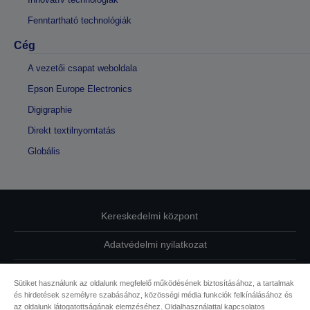
Fenntartható technológiák
Cég
A vezetői csapat weboldala
Epson Europe Electronics
Digigraphie
Direkt textilnyomtatás
Globális
Kereskedelmi központ
Adatvédelmi nyilatkozat
EU Data Act Compliance
Sütiket használunk az oldalunk megfelelő működésének biztosításához, a tartalmak
és hirdetések személyre szabásához, közösségi média funkciók felkínálásához és
Kapcsolatfelvétel
az oldalunk látogatottságának elemzéséhez. Oldalhasználattal kapcsolatos