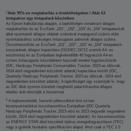
1
Akár 95%-os megtakarítás a tintaköltségeken / Akár 63
tintapatron egy tintapalack-készletben
Az Epson kalkulációja alapján, a lapköltségre vonatkozó átlagos
megtakarítás és az EcoTank „101”, „102”, „103” és „104” tintapalackok
által nyomtatott átlagos oldalak számával megegyező számú oldal
nyomtatásához szükséges tintasugaras patronok átlagos száma.
Összehasonlítás az EcoTank „101”, „102”, „103” és „104” tintapalack-
sorozatának átlagos kapacitása (ISO/IEC 24712 szerinti A4- es
tesztminta) és az Európában legkelendőbb 40 fogyasztói A4-es
színes tintasugaras készülékben használt eredeti fogyóeszközök
(IDC, Hardcopy Peripherals Consumables Tracker, 2023-as időszak,
2024 első negyedévben közzétett adatok) kapacitása között (IDC,
Quarterly Hardcopy Peripherals Tracker, 2023-as időszak, 2024 első
negyedévben közzétett adatok). A lapköltséget úgy számítják ki, hogy
az IDC által nyomon követett megfelelő palack/kazetta átlagos
eladási árát elosztják a hozammal.
2
A legkeresettebb, hasonló jellemzőkkel bíró színes
lézernyomtatókkal összehasonlítva Európában (IDC Quarterly
Hardcopy Peripherals Tracker, 2023 első és 2023 negyedik negyedéve
között; 2024 első negyedévben közzétett adatok). Az összehasonlítás
az ENERGY STAR által közzétett tipikus energiafogyasztáson (TEC)
vagy a gyártók hivatalos specifikációin alapul. Ahol csak a TEC 2.0