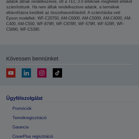
adatok állnak rendelkezésre, ott a TEC 3.0 értéknek megfelelő értéket
számítottunk. Ha nem álltak rendelkezésre adatok, a termékek
eltávolításra kerültek az összehasonlításból. A számításba vett
Epson modellek: WF-C20750, AM-C6000, AM-C5000, AM-C4000, AM-
C400, AM-C550, WF-879R, WF-C878R, WF-579R, WF-529R, WF-
C5890, WF-C5390.
Kövessen bennünket
Ügyfélszolgálat
Promóciók
Termékregisztráció
Garancia
CoverPlus regisztráció