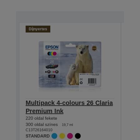
Díjnyertes
Multipack 4-colours 26 Claria
Sing
Premium Ink
Pre
220 oldal fekete
220 ol
C13T2
300 oldal színes
19,7 ml
STAN
C13T26164010
STANDARD