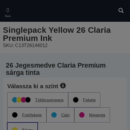
Skip
to
Kere
main
Menü
content
Singlepack Yellow 26 Claria
Premium Ink
SKU: C13T26144012
26 Jegesmedve Claria Premium
sárga tinta
Válassza ki a színt
Többcsomagos
Fekete
Fotófekete
Cián
Magenta