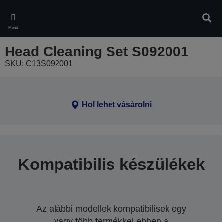
Skip
to
Kere
main
Menü
content
Head Cleaning Set S092001
SKU: C13S092001
Hol lehet vásárolni
Kompatibilis készülékek
Az alábbi modellek kompatibilisek egy
vagy több termékkel ebben a