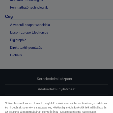
Fenntartható technológiák
Cég
A vezetői csapat weboldala
Epson Europe Electronics
Digigraphie
Direkt textilnyomtatás
Globális
Kereskedelmi központ
Adatvédelmi nyilatkozat
EU Data Act Compliance
Sütiket használunk az oldalunk megfelelő működésének biztosításához, a tartalmak
és hirdetések személyre szabásához, közösségi média funkciók felkínálásához és
Kapcsolatfelvétel
az oldalunk látogatottságának elemzéséhez. Oldalhasználattal kapcsolatos