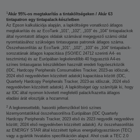
1
Akár 95%-os megtakarítás a tintaköltségeken / Akár 63
tintapatron egy tintapalack-készletben
Az Epson kalkulációja alapján, a lapköltségre vonatkozó átlagos
megtakarítás és az EcoTank „101”, „102”, „103” és „104” tintapalackok
által nyomtatott átlagos oldalak számával megegyező számú oldal
nyomtatásához szükséges tintasugaras patronok átlagos száma.
Összehasonlítás az EcoTank „101”, „102”, „103” és „104” tintapalack-
sorozatának átlagos kapacitása (ISO/IEC 24712 szerinti A4- es
tesztminta) és az Európában legkelendőbb 40 fogyasztói A4-es
színes tintasugaras készülékben használt eredeti fogyóeszközök
(IDC, Hardcopy Peripherals Consumables Tracker, 2023-as időszak,
2024 első negyedévben közzétett adatok) kapacitása között (IDC,
Quarterly Hardcopy Peripherals Tracker, 2023-as időszak, 2024 első
negyedévben közzétett adatok). A lapköltséget úgy számítják ki, hogy
az IDC által nyomon követett megfelelő palack/kazetta átlagos
eladási árát elosztják a hozammal.
2
A legkeresettebb, hasonló jellemzőkkel bíró színes
lézernyomtatókkal összehasonlítva Európában (IDC Quarterly
Hardcopy Peripherals Tracker, 2023 első és 2023 negyedik negyedéve
között; 2024 első negyedévben közzétett adatok). Az összehasonlítás
az ENERGY STAR által közzétett tipikus energiafogyasztáson (TEC)
vagy a gyártók hivatalos specifikációin alapul. Ahol csak a TEC 2.0