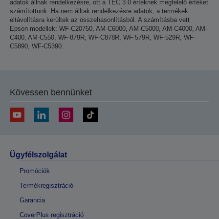
adatok állnak rendelkezésre, ott a TEC 3.0 értéknek megfelelő értéket
számítottunk. Ha nem álltak rendelkezésre adatok, a termékek
eltávolításra kerültek az összehasonlításból. A számításba vett
Epson modellek: WF-C20750, AM-C6000, AM-C5000, AM-C4000, AM-
C400, AM-C550, WF-879R, WF-C878R, WF-579R, WF-529R, WF-
C5890, WF-C5390.
Kövessen bennünket
Ügyfélszolgálat
Promóciók
Termékregisztráció
Garancia
CoverPlus regisztráció