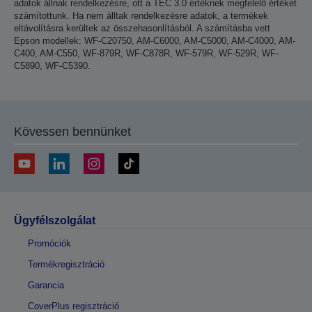
adatok állnak rendelkezésre, ott a TEC 3.0 értéknek megfelelő értéket
számítottunk. Ha nem álltak rendelkezésre adatok, a termékek
eltávolításra kerültek az összehasonlításból. A számításba vett
Epson modellek: WF-C20750, AM-C6000, AM-C5000, AM-C4000, AM-
C400, AM-C550, WF-879R, WF-C878R, WF-579R, WF-529R, WF-
C5890, WF-C5390.
Kövessen bennünket
Ügyfélszolgálat
Promóciók
Termékregisztráció
Garancia
CoverPlus regisztráció