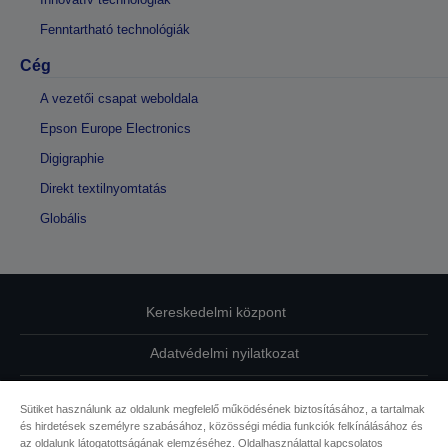
Fenntartható technológiák
Cég
A vezetői csapat weboldala
Epson Europe Electronics
Digigraphie
Direkt textilnyomtatás
Globális
Kereskedelmi központ
Adatvédelmi nyilatkozat
EU Data Act Compliance
Sütiket használunk az oldalunk megfelelő működésének biztosításához, a tartalmak
és hirdetések személyre szabásához, közösségi média funkciók felkínálásához és
Kapcsolatfelvétel
az oldalunk látogatottságának elemzéséhez. Oldalhasználattal kapcsolatos