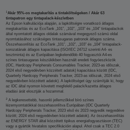
1
Akár 95%-os megtakarítás a tintaköltségeken / Akár 63
tintapatron egy tintapalack-készletben
Az Epson kalkulációja alapján, a lapköltségre vonatkozó átlagos
megtakarítás és az EcoTank „101”, „102”, „103” és „104” tintapalackok
által nyomtatott átlagos oldalak számával megegyező számú oldal
nyomtatásához szükséges tintasugaras patronok átlagos száma.
Összehasonlítás az EcoTank „101”, „102”, „103” és „104” tintapalack-
sorozatának átlagos kapacitása (ISO/IEC 24712 szerinti A4- es
tesztminta) és az Európában legkelendőbb 40 fogyasztói A4-es
színes tintasugaras készülékben használt eredeti fogyóeszközök
(IDC, Hardcopy Peripherals Consumables Tracker, 2023-as időszak,
2024 első negyedévben közzétett adatok) kapacitása között (IDC,
Quarterly Hardcopy Peripherals Tracker, 2023-as időszak, 2024 első
negyedévben közzétett adatok). A lapköltséget úgy számítják ki, hogy
az IDC által nyomon követett megfelelő palack/kazetta átlagos
eladási árát elosztják a hozammal.
2
A legkeresettebb, hasonló jellemzőkkel bíró színes
lézernyomtatókkal összehasonlítva Európában (IDC Quarterly
Hardcopy Peripherals Tracker, 2023 első és 2023 negyedik negyedéve
között; 2024 első negyedévben közzétett adatok). Az összehasonlítás
az ENERGY STAR által közzétett tipikus energiafogyasztáson (TEC)
vagy a gyártók hivatalos specifikációin alapul. Ahol csak a TEC 2.0