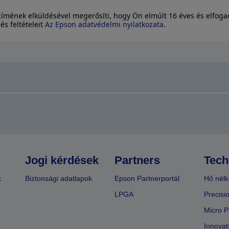
címének elküldésével megerősíti, hogy Ön elmúlt 16 éves és elfoga
és feltételeit
Az Epson adatvédelmi nyilatkozata
.
Jogi kérdések
Partners
Tech
k
Biztonsági adatlapok
Epson Partnerportál
Hő nélk
LPGA
Precisi
Micro P
Innovat