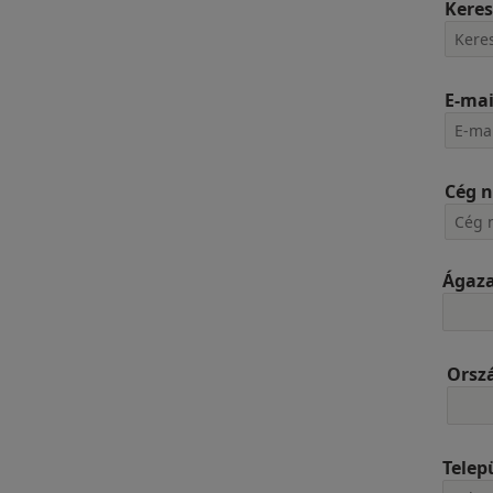
Keres
E-mai
Cég 
Ágaz
Orsz
Telep