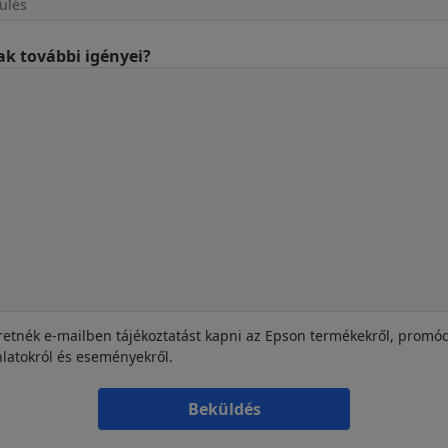
k további igényei?
retnék e-mailben tájékoztatást kapni az Epson termékekről, promóc
nlatokról és eseményekről.
Beküldés