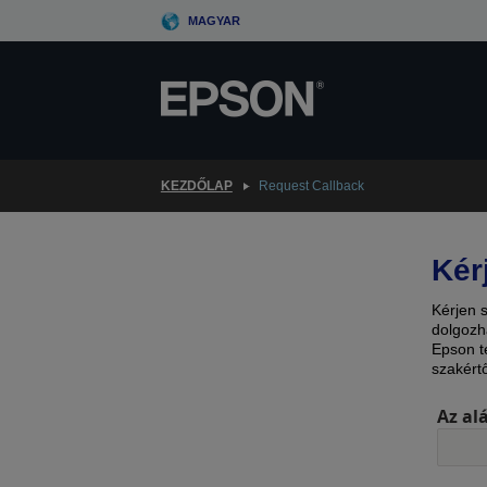
Skip
MAGYAR
to
main
content
KEZDŐLAP
Request Callback
Kér
Kérjen 
dolgozh
Epson t
szakért
Az al