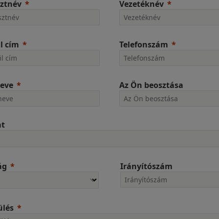
ztnév
Vezetéknév
l cím
Telefonszám
neve
Az Ön beosztása
at
ág
Irányítószám
ülés