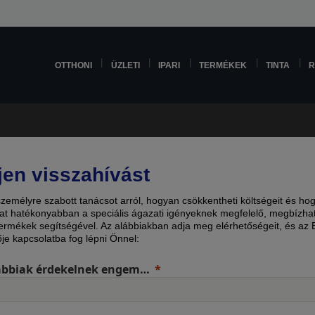
OTTHONI
ÜZLETI
IPARI
TERMÉKEK
TINTA
R
jen visszahívást
személyre szabott tanácsot arról, hogyan csökkentheti költségeit és ho
at hatékonyabban a speciális ágazati igényeknek megfelelő, megbízha
ermékek segítségével. Az alábbiakban adja meg elérhetőségeit, és az
ője kapcsolatba fog lépni Önnel:
ábbiak érdekelnek engem…