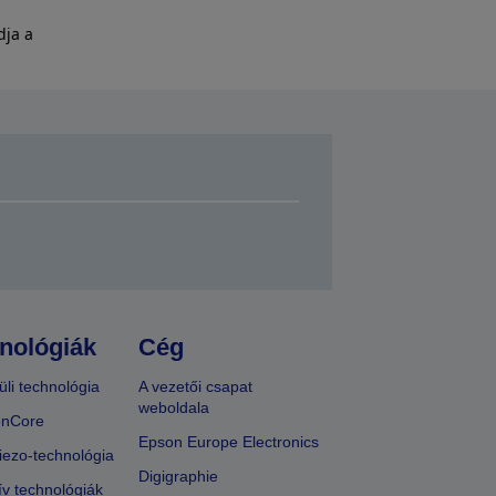
dja a
nológiák
Cég
üli technológia
A vezetői csapat
weboldala
onCore
Epson Europe Electronics
iezo-technológia
Digigraphie
ív technológiák