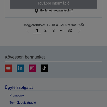
További információ
Hol lehet megvásárolni?
Megjelenítve: 1 - 15 a 1218 termékből
1
2
3
⋯
82
Előző
Következő
oldalra
oldalra
Kövessen bennünket
Ügyfélszolgálat
Promóciók
Termékregisztráció