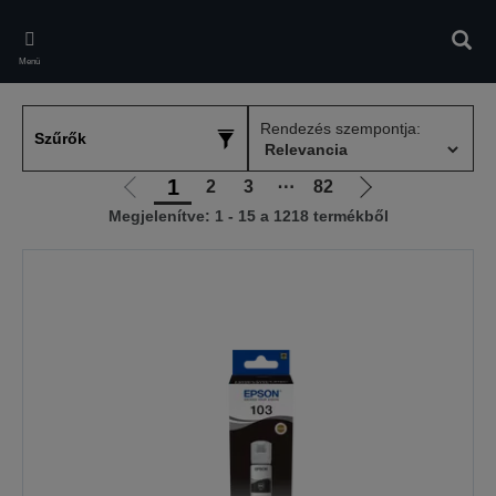
Skip
to
Kere
main
Menü
content
Rendezés szempontja:
Szűrők
1
2
3
⋯
82
Előző
Következő
Megjelenítve: 1 - 15 a 1218 termékből
oldalra
oldalra