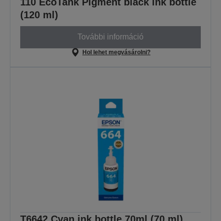
110 EcoTank Pigment black ink bottle
(120 ml)
További információ
Hol lehet megvásárolni?
T6642 Cyan ink bottle 70ml (70 ml)