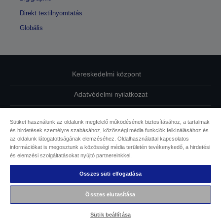
Direkt textilnyomtatás
Globális
Kereskedelmi központ
Adatvédelmi nyilatkozat
EU Data Act Compliance
Sütiket használunk az oldalunk megfelelő működésének biztosításához, a tartalmak
és hirdetések személyre szabásához, közösségi média funkciók felkínálásához és
Kapcsolatfelvétel
az oldalunk látogatottságának elemzéséhez. Oldalhasználattal kapcsolatos
információkat is megosztunk a közösségi média területén tevékenykedő, a hirdetési
Sütikkel kapcsolatos információk
és elemzési szolgáltatásokat nyújtó partnereinkkel.
Összes süti elfogadása
Az Epson elkötelezettsége az akadálymentesség mellett
Összes elutasítása
Copyright © 2026 Seiko Epson
Sütik beállítása