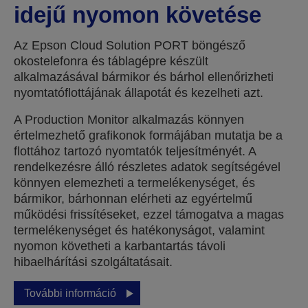
idejű nyomon követése
Az Epson Cloud Solution PORT böngésző
okostelefonra és táblagépre készült
alkalmazásával bármikor és bárhol ellenőrizheti
nyomtatóflottájának állapotát és kezelheti azt.
A Production Monitor alkalmazás könnyen
értelmezhető grafikonok formájában mutatja be a
flottához tartozó nyomtatók teljesítményét. A
rendelkezésre álló részletes adatok segítségével
könnyen elemezheti a termelékenységet, és
bármikor, bárhonnan elérheti az egyértelmű
működési frissítéseket, ezzel támogatva a magas
termelékenységet és hatékonyságot, valamint
nyomon követheti a karbantartás távoli
hibaelhárítási szolgáltatásait.
További információ