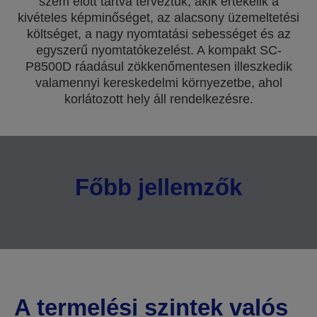
szem előtt tartva terveztük, akik értékelik a
kivételes képminőséget, az alacsony üzemeltetési
költséget, a nagy nyomtatási sebességet és az
egyszerű nyomtatókezelést. A kompakt SC-
P8500D ráadásul zökkenőmentesen illeszkedik
valamennyi kereskedelmi környezetbe, ahol
korlátozott hely áll rendelkezésre.
Főbb jellemzők
A termelési szintek valós