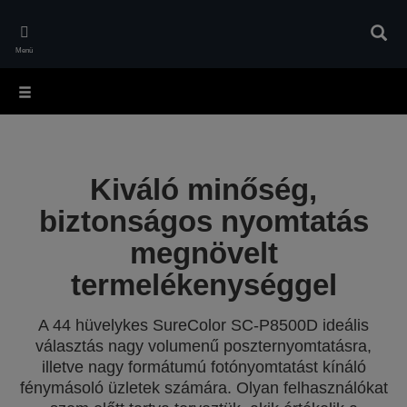
Skip
to
Kere
main
Menü
content
Kiváló minőség,
biztonságos nyomtatás
megnövelt
termelékenységgel
A 44 hüvelykes SureColor SC-P8500D ideális
választás nagy volumenű poszternyomtatásra,
illetve nagy formátumú fotónyomtatást kínáló
fénymásoló üzletek számára. Olyan felhasználókat