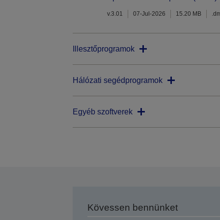
v.3.01
07-Jul-2026
15.20 MB
.d
Illesztőprogramok
Hálózati segédprogramok
Egyéb szoftverek
Kövessen bennünket