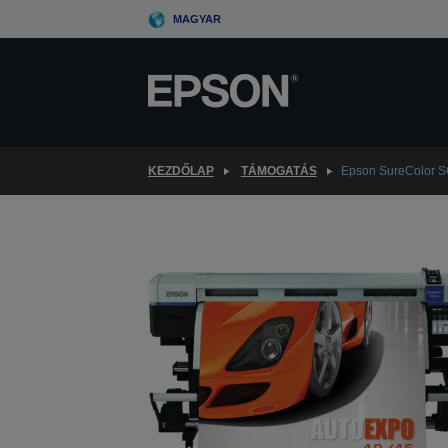
Skip
MAGYAR
to
main
content
KEZDŐLAP
TÁMOGATÁS
Epson SureColor 