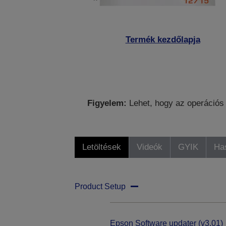
Termék kezdőlapja
Figyelem:
Lehet, hogy az operációs 
Letöltések
Videók
GYIK
Ha
Product Setup
Epson Software updater (v3.01)