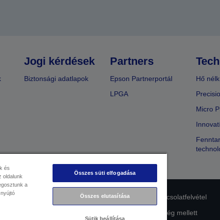
Jogi kérdések
Partners
Tech
k
Biztonsági adatlapok
Epson Partnerportál
Hő nélk
LPGA
Precisi
Micro P
Innovat
Fenntar
technol
k és
Összes süti elfogadása
 oldalunk
megosztunk a
 nyújtó
Összes elutasítása
lmi nyilatkozat
EU Data Act Compliance
Kapcsolatfelvétel
Az Epson elkötelezettsége az akadálymentesség mellett
Sütik beállítása