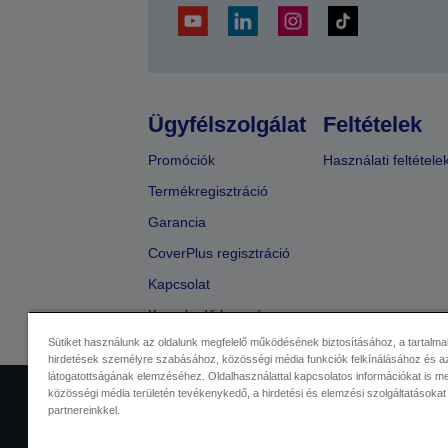
Ügyfélszolgálat
Feltételek
Promóciók
Használati feltétele
Termékregisztráció
Garancia
CoverPlus regisztráció
Kapcsolat
Kereskedő keresése
Sütiket használunk az oldalunk megfelelő működésének biztosításához, a tartalma
hirdetések személyre szabásához, közösségi média funkciók felkínálásához és az
látogatottságának elemzéséhez. Oldalhasználattal kapcsolatos információkat is 
közösségi média területén tevékenykedő, a hirdetési és elemzési szolgáltatásokat
Kereskedelmi központ
Adatvéde
partnereinkkel.