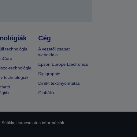
nológiák
Cég
üli technológia
A vezetői csapat
weboldala
onCore
Epson Europe Electronics
iezo-technológia
Digigraphie
ív technológiák
Direkt textilnyomtatás
tható
ógiák
Globális
Sütikkel kapcsolatos információk