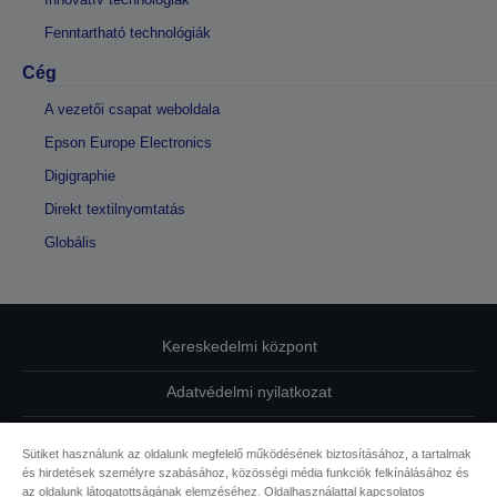
Fenntartható technológiák
Cég
A vezetői csapat weboldala
Epson Europe Electronics
Digigraphie
Direkt textilnyomtatás
Globális
Kereskedelmi központ
Adatvédelmi nyilatkozat
EU Data Act Compliance
Sütiket használunk az oldalunk megfelelő működésének biztosításához, a tartalmak
és hirdetések személyre szabásához, közösségi média funkciók felkínálásához és
Kapcsolatfelvétel
az oldalunk látogatottságának elemzéséhez. Oldalhasználattal kapcsolatos