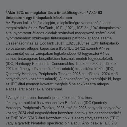
1
Akár 95%-os megtakarítás a tintaköltségeken / Akár 63
tintapatron egy tintapalack-készletben
Az Epson kalkulációja alapján, a lapköltségre vonatkozó átlagos
megtakarítás és az EcoTank „101”, „102”, „103” és „104” tintapalackok
által nyomtatott átlagos oldalak számával megegyező számú oldal
nyomtatásához szükséges tintasugaras patronok átlagos száma.
Összehasonlítás az EcoTank „101”, „102”, „103” és „104” tintapalack-
sorozatának átlagos kapacitása (ISO/IEC 24712 szerinti A4- es
tesztminta) és az Európában legkelendőbb 40 fogyasztói A4-es
színes tintasugaras készülékben használt eredeti fogyóeszközök
(IDC, Hardcopy Peripherals Consumables Tracker, 2023-as időszak,
2024 első negyedévben közzétett adatok) kapacitása között (IDC,
Quarterly Hardcopy Peripherals Tracker, 2023-as időszak, 2024 első
negyedévben közzétett adatok). A lapköltséget úgy számítják ki, hogy
az IDC által nyomon követett megfelelő palack/kazetta átlagos
eladási árát elosztják a hozammal.
2
A legkeresettebb, hasonló jellemzőkkel bíró színes
lézernyomtatókkal összehasonlítva Európában (IDC Quarterly
Hardcopy Peripherals Tracker, 2023 első és 2023 negyedik negyedéve
között; 2024 első negyedévben közzétett adatok). Az összehasonlítás
az ENERGY STAR által közzétett tipikus energiafogyasztáson (TEC)
vagy a gyártók hivatalos specifikációin alapul. Ahol csak a TEC 2.0