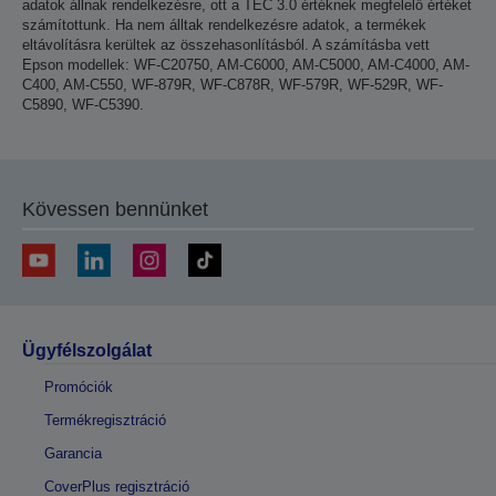
adatok állnak rendelkezésre, ott a TEC 3.0 értéknek megfelelő értéket
számítottunk. Ha nem álltak rendelkezésre adatok, a termékek
eltávolításra kerültek az összehasonlításból. A számításba vett
Epson modellek: WF-C20750, AM-C6000, AM-C5000, AM-C4000, AM-
C400, AM-C550, WF-879R, WF-C878R, WF-579R, WF-529R, WF-
C5890, WF-C5390.
Kövessen bennünket
Ügyfélszolgálat
Promóciók
Termékregisztráció
Garancia
CoverPlus regisztráció