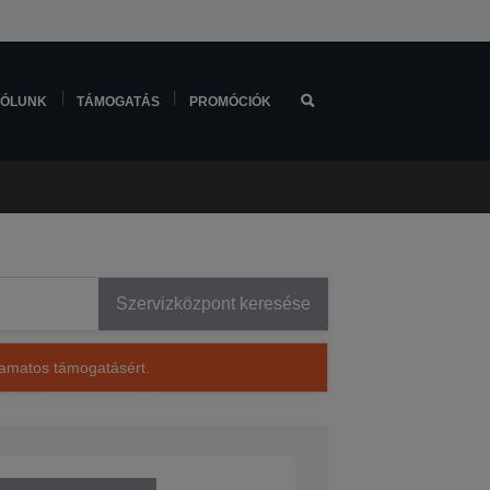
ÓLUNK
TÁMOGATÁS
PROMÓCIÓK
Szervizközpont keresése
lyamatos támogatásért.