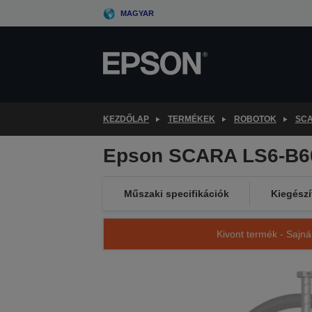
Skip
MAGYAR
to
main
content
KEZDŐLAP
TERMÉKEK
ROBOTOK
SC
Epson SCARA LS6-B6
Műszaki specifikációk
Kiegészí
Kivont termék - Sajná