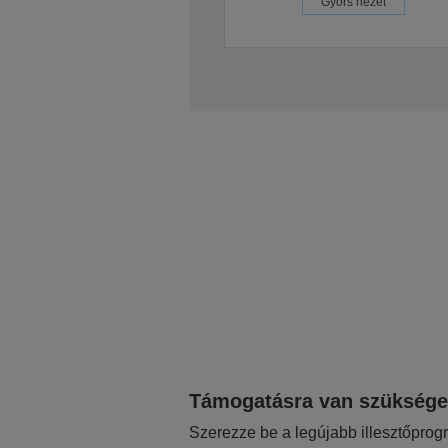
Gyors nézet
Támogatásra van szükség
Szerezze be a legújabb illesztőprog