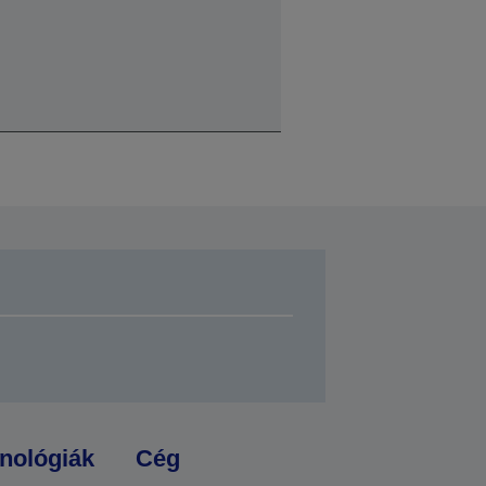
nológiák
Cég