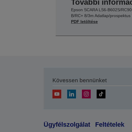
További informác
Epson SCARA LS6-B602S/RC90
B/RC+ 8/3m Adatlap/prospektus
PDF letöltése
Kövessen bennünket
Ügyfélszolgálat
Feltételek