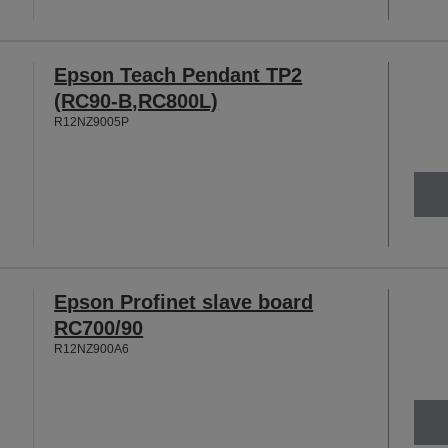
Epson Teach Pendant TP2
(RC90-B,RC800L)
R12NZ9005P
Epson Profinet slave board
RC700/90
R12NZ900A6