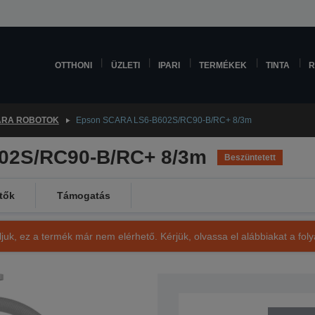
OTTHONI
ÜZLETI
IPARI
TERMÉKEK
TINTA
R
ARA ROBOTOK
Epson SCARA LS6-B602S/RC90-B/RC+ 8/3m
02S/RC90-B/RC+ 8/3m
Beszüntetett
tők
Támogatás
ljuk, ez a termék már nem elérhető. Kérjük, olvassa el alábbiakat a fo
SKU: R11N03M001