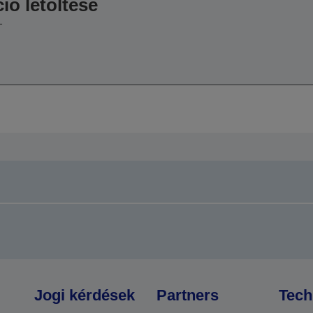
ió letöltése
-
Jogi kérdések
Partners
Tech