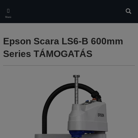
Skip
to
Kere
main
Menü
content
Epson Scara LS6-B 600mm
Series TÁMOGATÁS