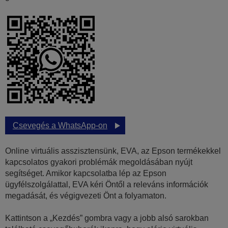
Csevegés a WhatsApp-on
Online virtuális asszisztensünk, EVA, az Epson termékekkel
kapcsolatos gyakori problémák megoldásában nyújt
segítséget. Amikor kapcsolatba lép az Epson
ügyfélszolgálattal, EVA kéri Öntől a releváns információk
megadását, és végigvezeti Önt a folyamaton.
Kattintson a „Kezdés” gombra vagy a jobb alsó sarokban