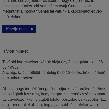
található csevegőbuborék ikonra, hogy elérje virtuális
asszisztensünket, aki segítséget nyújt Önnek, illetve
megmutatja, hogyan veheti fel velünk a kapcsolatot egyéb
felületeken.
Kezdje most
Hívjon minket
További információért kérjük hívja ügyfélszolgálatunkat: 361
577 9932.
A szolgáltalás hétfőtől-péntekig 9:00-18:00 óra között érhető
el munkanapokon.
Ahhoz, hogy terméktámogatást tudjunk nyújtani termékéhez,
szükségünk lesz arra, hogy megadja a termék szériaszámát
az ügyintézőnkkel folytatott telefonbeszélgetés kezdetén. Ez
segít bennünket abban, hogy gyorsabb és hatékonyabb