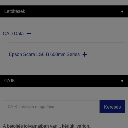
Letöltések
CAD Data
Epson Scara LS6-B 600mm Series
GYIK
Keresés
A betöltés folyamatban van... kérjük, várjon...