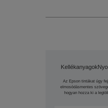
Kellékanyagok
Nyo
Az Epson tintákat úgy fe
elmosódásmentes szöveget 
hogyan hozza ki a legtöb