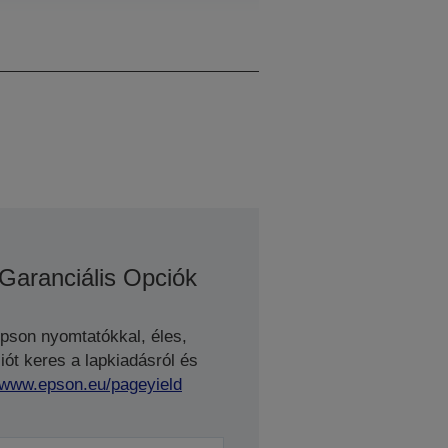
360 fúvóka fekete, 360
Fúvókák száma színenként
 Garanciális Opciók
Epson nyomtatókkal, éles,
ót keres a lapkiadásról és
//www.epson.eu/pageyield