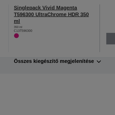
Singlepack Vivid Magenta
T596300 UltraChrome HDR 350
ml
350 ml
C13T596300
Összes kiegészítő megjelenítése