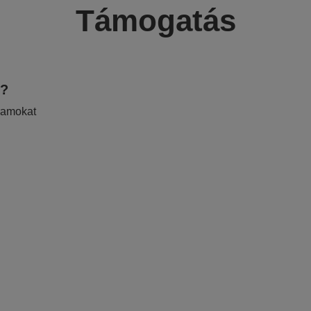
Támogatás
e?
ramokat