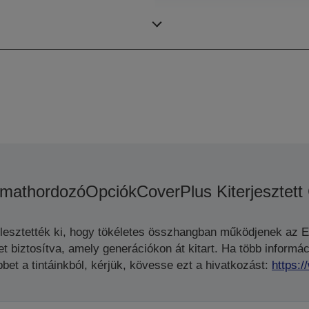
Fúvóka konfiguráció
mathordozó
Opciók
CoverPlus Kiterjesztett
jlesztették ki, hogy tökéletes összhangban működjenek az 
biztosítva, amely generációkon át kitart. Ha több informáci
bet a tintáinkból, kérjük, kövesse ezt a hivatkozást:
https: