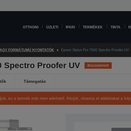
OTTHONI
ÜZLETI
IPARI
TERMÉKEK
TINTA
R
AGY FORMÁTUMÚ NYOMTATÓK
Epson Stylus Pro 7900 Spectro Proofer UV
0 Spectro Proofer UV
Beszüntetett
tők
Támogatás
ljuk, ez a termék már nem elérhető. Kérjük, olvassa el alábbiakat a fo
SKU: C11CA12001A2