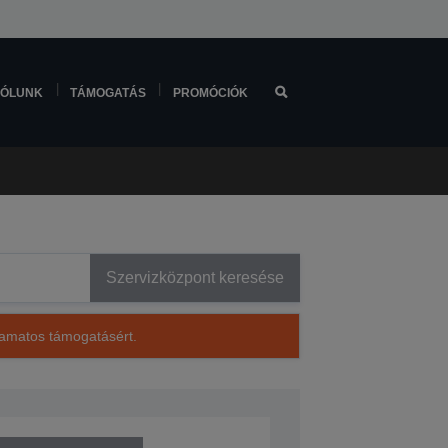
ÓLUNK
TÁMOGATÁS
PROMÓCIÓK
Szervizközpont keresése
lyamatos támogatásért.