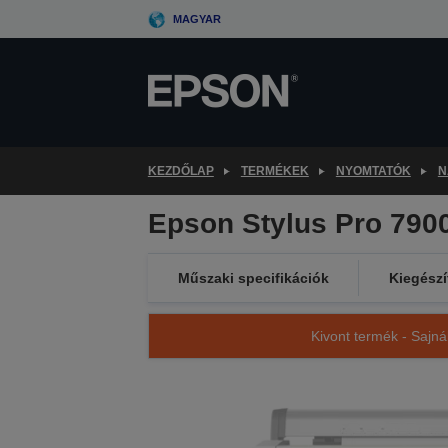
Skip
MAGYAR
to
main
content
KEZDŐLAP
TERMÉKEK
NYOMTATÓK
N
Epson Stylus Pro 790
Műszaki specifikációk
Kiegészí
Kivont termék - Sajná