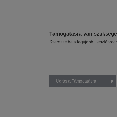
Támogatásra van szükség
Szerezze be a legújabb illesztőprog
Ugrás a Támogatásra