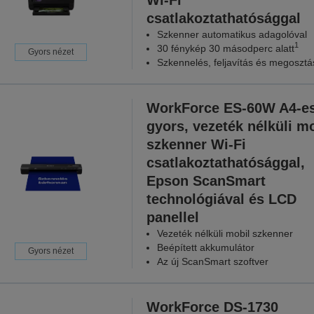
csatlakoztathatósággal
Szkenner automatikus adagolóval
1
30 fénykép 30 másodperc alatt
Gyors nézet
Szkennelés, feljavítás és megosztá
WorkForce ES-60W A4-e
gyors, vezeték nélküli mo
szkenner Wi-Fi
csatlakoztathatósággal,
Epson ScanSmart
technológiával és LCD
panellel
Vezeték nélküli mobil szkenner
Beépített akkumulátor
Gyors nézet
Az új ScanSmart szoftver
WorkForce DS-1730