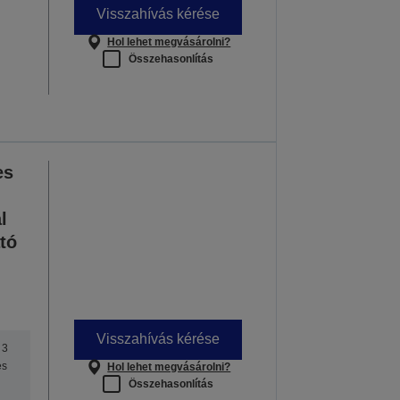
Visszahívás kérése
Hol lehet megvásárolni?
Összehasonlítás
es
l
tó
Visszahívás kérése
 3
es
Hol lehet megvásárolni?
Összehasonlítás