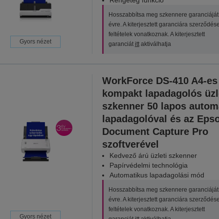
Hosszabbítsa meg szkennere garanciáját
évre. A kiterjesztett garanciára szerződés
feltételek vonatkoznak. A kiterjesztett
Gyors nézet
garanciát
itt
aktiválhatja
WorkForce DS-410 A4-es
kompakt lapadagolós üzl
szkenner 50 lapos autom
lapadagolóval és az Eps
Document Capture Pro
szoftverével
Kedvező árú üzleti szkenner
Papírvédelmi technológia
Automatikus lapadagolási mód
Hosszabbítsa meg szkennere garanciáját
évre. A kiterjesztett garanciára szerződés
feltételek vonatkoznak. A kiterjesztett
Gyors nézet
garanciát
itt
aktiválhatja