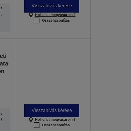
Visszahívás kérése
 3
es
Hol lehet megvásárolni?
Összehasonlítás
eti
ata
on
Visszahívás kérése
 3
es
Hol lehet megvásárolni?
Összehasonlítás