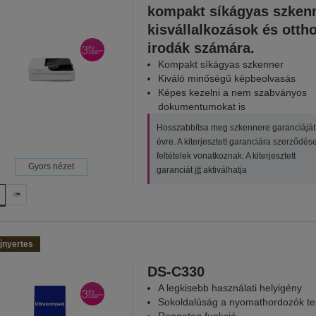
kompakt síkágyas szken
kisvállalkozások és otth
irodák számára.
Kompakt síkágyas szkenner
Kiváló minőségű képbeolvasás
Képes kezelni a nem szabványos
dokumentumokat is
Hosszabbítsa meg szkennere garanciáját
évre. A kiterjesztett garanciára szerződés
feltételek vonatkoznak. A kiterjesztett
Gyors nézet
garanciát
itt
aktiválhatja
jnyertes
DS-C330
A legkisebb használati helyigény
Sokoldalúság a nyomathordozók te
Rengeteg funkció