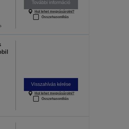
További információ
Hol lehet megvásárolni?
Összehasonlítás
s
s
bil
Visszahívás kérése
Hol lehet megvásárolni?
Összehasonlítás