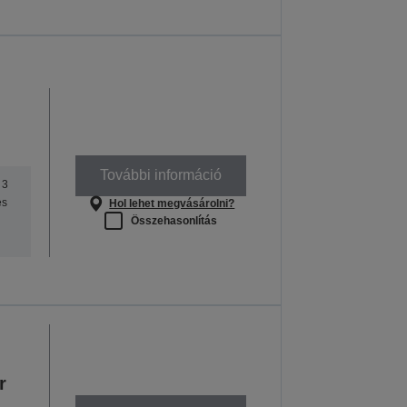
További információ
 3
es
Hol lehet megvásárolni?
Összehasonlítás
r