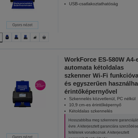
USB-csatlakoztathatóság
Gyors nézet
WorkForce ES-580W A4-
automata kétoldalas
szkenner Wi-Fi funkcióva
és egyszerűen használha
érintőképernyővel
Szkennelés közvetlenül, PC nélkül
10,9 cm-es érintőképernyő
Kétoldalas szkennelés
Hosszabbítsa meg szkennere garanciáját
évre. A kiterjesztett garanciára szerződés
feltételek vonatkoznak. A kiterjesztett
Gyors nézet