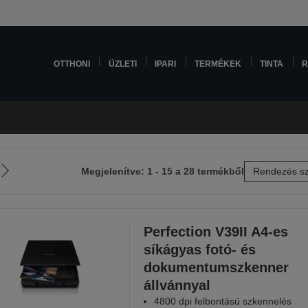
OTTHONI
ÜZLETI
IPARI
TERMÉKEK
TINTA
R
Megjelenítve: 1 - 15 a 28 termékből
Rendezés sz
Következő
oldalra
Perfection V39II A4-es
síkágyas fotó- és
dokumentumszkenner
állvánnyal
4800 dpi felbontású szkennelés