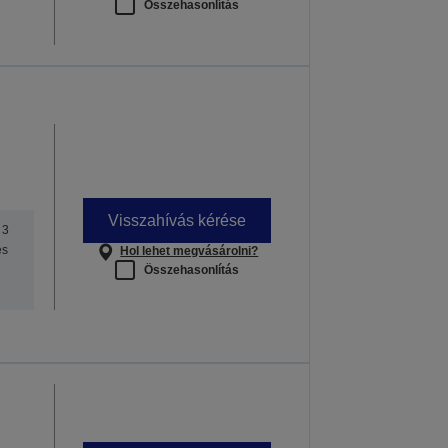
Összehasonlítás
Visszahívás kérése
 3
es
Hol lehet megvásárolni?
Összehasonlítás