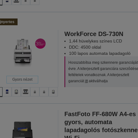
jnyertes
WorkForce DS-730N
1,44 hüvelykes színes LCD
DDC: 4500 oldal
100 lapos automata lapadagoló
Hosszabbítsa meg szkennere garanciáját
évre. A kiterjesztett garanciára szerződés
feltételek vonatkoznak. A kiterjesztett
Gyors nézet
garanciát
itt
aktiválhatja
FastFoto FF-680W A4-es
gyors, automata
lapadagolós fotószkenne
Wi-Fi