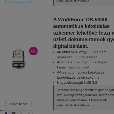
garanciát
itt
aktiválhatja
A WorkForce DS-530III
automatikus kétoldalas
szkenner lehetővé teszi 
üzleti dokumentumok gy
digitalizálását.
40 oldal/perc vagy 80 kép/perc
sebesség 300 dpi esetén
Automata dokumentumadagoló
kapacitása: 60 oldal
A4-es automatikus kétoldalas
lapbehúzós üzleti szkenner.
Nagysebességű USB 3.2
Hosszabbítsa meg szkennere garanciáját
évre. A kiterjesztett garanciára szerződés
feltételek vonatkoznak. A kiterjesztett
Gyors nézet
garanciát
itt
aktiválhatja