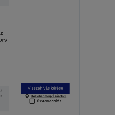
az
ors
Visszahívás kérése
 3
es
Hol lehet megvásárolni?
Összehasonlítás