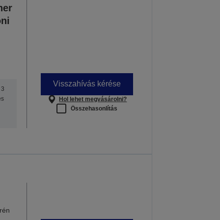
ner
oni
Visszahívás kérése
 3
es
Hol lehet megvásárolni?
Összehasonlítás
rén