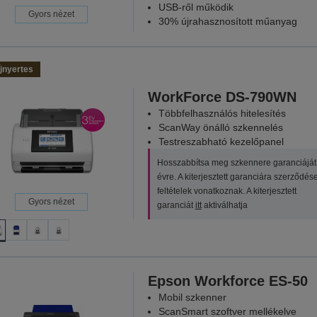
USB-ről működik
Gyors nézet
30% újrahasznosított műanyag
jnyertes
WorkForce DS-790WN
Többfelhasználós hitelesítés
ScanWay önálló szkennelés
Testreszabható kezelőpanel
Hosszabbítsa meg szkennere garanciáját
évre. A kiterjesztett garanciára szerződés
feltételek vonatkoznak. A kiterjesztett
Gyors nézet
garanciát
itt
aktiválhatja
Epson Workforce ES-50
Mobil szkenner
ScanSmart szoftver mellékelve