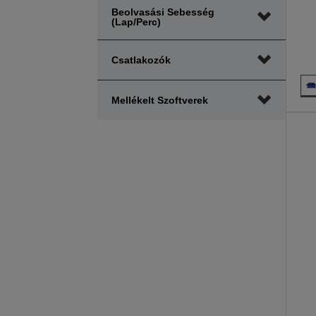
Beolvasási Sebesség
(lap/perc)
Csatlakozók
Mellékelt Szoftverek