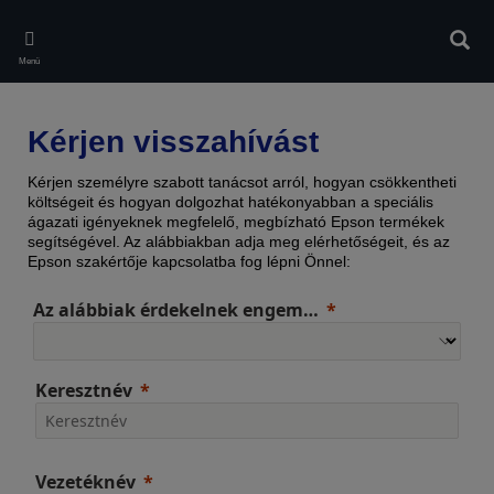
Skip
to
Kere
main
Menü
content
Kérjen visszahívást
Kérjen személyre szabott tanácsot arról, hogyan csökkentheti
költségeit és hogyan dolgozhat hatékonyabban a speciális
ágazati igényeknek megfelelő, megbízható Epson termékek
segítségével. Az alábbiakban adja meg elérhetőségeit, és az
Epson szakértője kapcsolatba fog lépni Önnel:
Az alábbiak érdekelnek engem…
Keresztnév
Vezetéknév