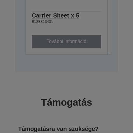
Carrier Sheet x 5
Roller
B12B813431
B12B8
B12B81356
További információ
To
Támogatás
Támogatásra van szüksége?