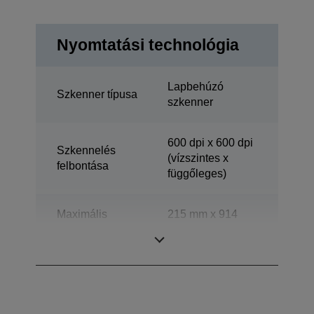
Nyomtatási technológia
Lapbehúzó
Szkenner típusa
szkenner
600 dpi x 600 dpi
Szkennelés
(vízszintes x
felbontása
függőleges)
Maximális
215 mm x 914
dokumentumméret-
mm (vízszintes x
ADF
függőleges)