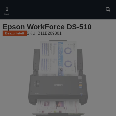
Skip
to
Kere
main
Menü
content
Epson WorkForce DS-510
SKU: B11B209301
Beszüntetett