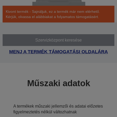
Kivont termék - Sajnáljuk, ez a termék már nem elérhető.
Kérjük, olvassa el alábbiakat a folyamatos támogatásért.
Szervizközpont keresése
MENJ A TERMÉK TÁMOGATÁSI OLDALÁRA
Műszaki adatok
A termékek műszaki jellemzői és adatai előzetes
figyelmeztetés nélkül változhatnak