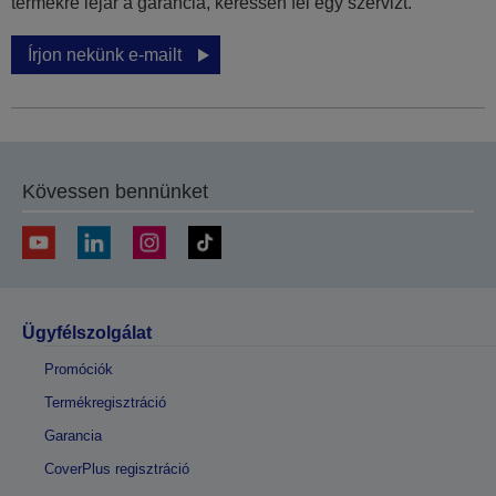
termékre lejár a garancia, keressen fel egy szervizt.
Írjon nekünk e-mailt
Kövessen bennünket
Ügyfélszolgálat
Promóciók
Termékregisztráció
Garancia
CoverPlus regisztráció