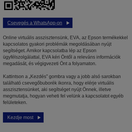
Csevegés a WhatsApp-on
Online virtuális asszisztensünk, EVA, az Epson termékekkel
kapcsolatos gyakori problémák megoldásában nyújt
segítséget. Amikor kapcsolatba lép az Epson
ügyfélszolgálattal, EVA kéri Öntől a releváns információk
megadását, és végigvezeti Önt a folyamaton.
Kattintson a „Kezdés” gombra vagy a jobb alsó sarokban
található csevegőbuborék ikonra, hogy elérje virtuális
asszisztensünket, aki segítséget nyújt Önnek, illetve
megmutatja, hogyan veheti fel velünk a kapcsolatot egyéb
felületeken.
Kezdje most