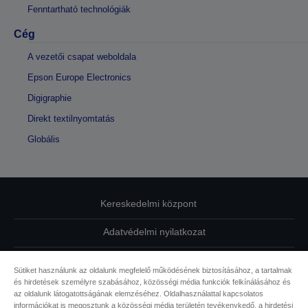
Fenntartható technológiák
Cég
A vezetői csapat weboldala
Epson Europe Electronics
Digigraphie
Direkt textilnyomtatás
Globális
Kereskedelmi központ
Adatvédelmi nyilatkozat
EU Data Act Compliance
Sütiket használunk az oldalunk megfelelő működésének biztosításához, a tartalmak
és hirdetések személyre szabásához, közösségi média funkciók felkínálásához és
Kapcsolatfelvétel
az oldalunk látogatottságának elemzéséhez. Oldalhasználattal kapcsolatos
információkat is megosztunk a közösségi média területén tevékenykedő, a hirdetési