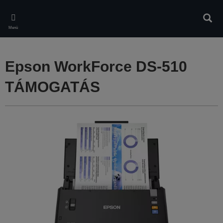
Skip
to
Kere
main
Menü
content
Epson WorkForce DS-510
TÁMOGATÁS