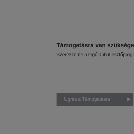
Támogatásra van szükség
Szerezze be a legújabb illesztőprog
Ugrás a Támogatásra