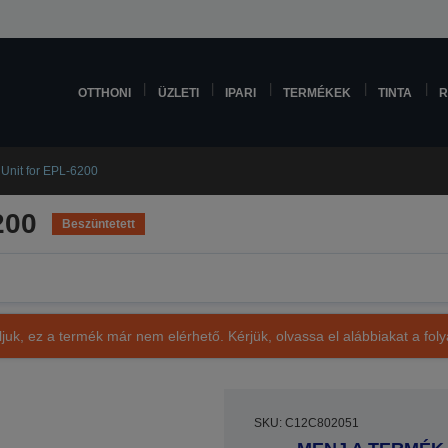
OTTHONI
ÜZLETI
IPARI
TERMÉKEK
TINTA
R
Unit for EPL-6200
200
Beszüntetett
ljuk, ez a termék már nem elérhető. Kérjük, olvassa el alábbiakat a fo
SKU: C12C802051