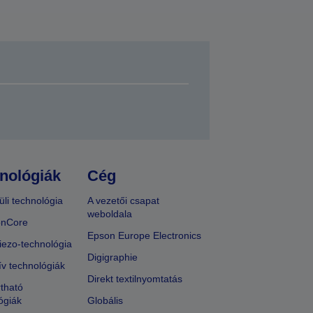
nológiák
Cég
üli technológia
A vezetői csapat
weboldala
onCore
Epson Europe Electronics
iezo-technológia
Digigraphie
ív technológiák
Direkt textilnyomtatás
tható
ógiák
Globális