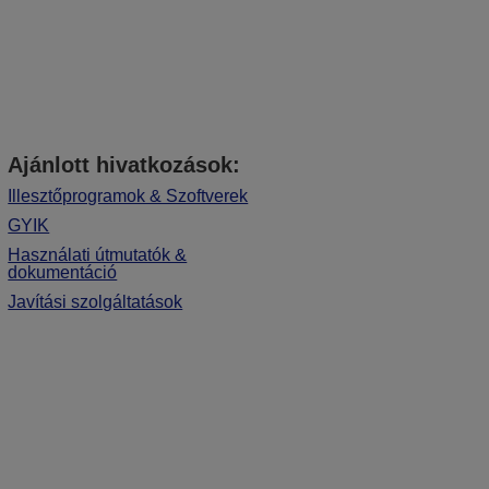
Ajánlott hivatkozások:
Illesztőprogramok & Szoftverek
GYIK
Használati útmutatók &
dokumentáció
Javítási szolgáltatások