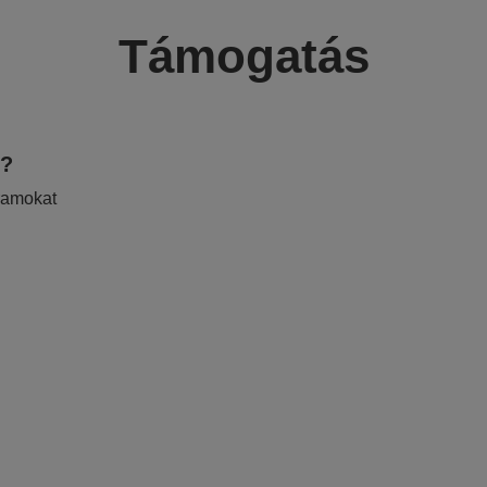
Támogatás
e?
ramokat