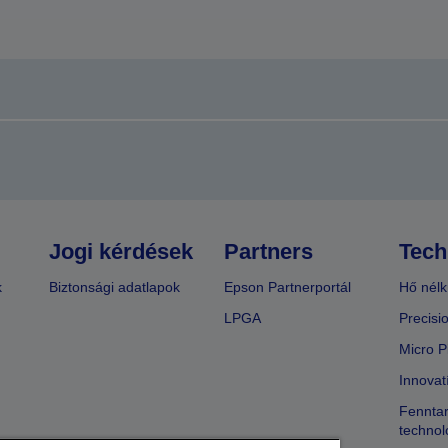
Jogi kérdések
Partners
Tech
k
Biztonsági adatlapok
Epson Partnerportál
Hő nélk
LPGA
Precisi
Micro P
Innovat
Fenntar
technol