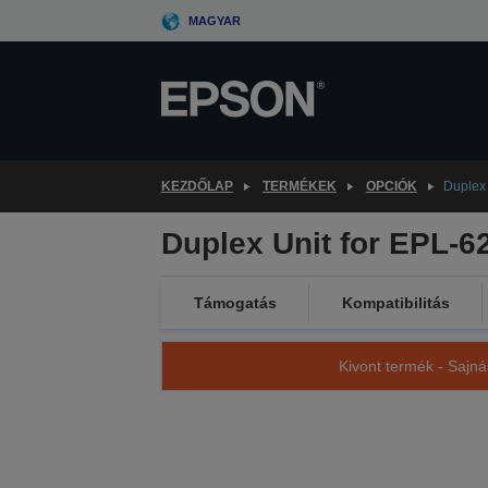
Skip
MAGYAR
to
main
content
KEZDŐLAP
TERMÉKEK
OPCIÓK
Duplex 
Duplex Unit for EPL-6
Támogatás
Kompatibilitás
Kivont termék - Sajná