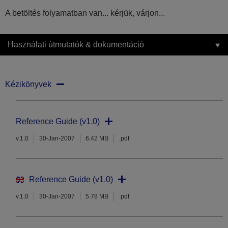
A betöltés folyamatban van... kérjük, várjon...
Használati útmutatók & dokumentáció
Kézikönyvek
Reference Guide (v1.0)
v.1.0
30-Jan-2007
6.42 MB
.pdf
Reference Guide (v1.0)
v.1.0
30-Jan-2007
5.78 MB
.pdf