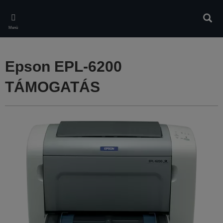
Skip
to
Kere
main
Menü
content
Epson EPL-6200
TÁMOGATÁS