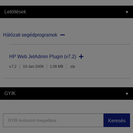
Letöltések
Hálózati segédprogramok
HP Web JetAdmin Plugin (v7.2)
v.7.2
10-Jan-2008
1.08 MB
.zip
GYIK
Keresés