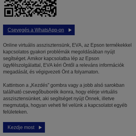
Csevegés a WhatsApp-on
Online virtuális asszisztensünk, EVA, az Epson termékekkel
kapcsolatos gyakori problémák megoldásában nyújt
segítséget. Amikor kapcsolatba lép az Epson
ügyfélszolgálattal, EVA kéri Öntől a releváns információk
megadását, és végigvezeti Önt a folyamaton.
Kattintson a „Kezdés” gombra vagy a jobb alsó sarokban
található csevegőbuborék ikonra, hogy elérje virtuális
asszisztensünket, aki segítséget nyújt Önnek, illetve
megmutatja, hogyan veheti fel velünk a kapcsolatot egyéb
felületeken.
Kezdje most