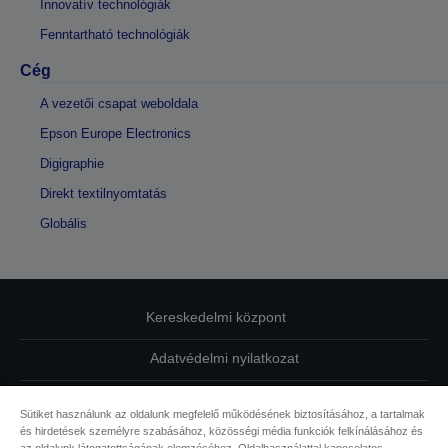
Innovatív technológiák
Fenntartható technológiák
Cég
A vezetői csapat weboldala
Epson Europe Electronics
Digigraphie
Direkt textilnyomtatás
Globális
Kereskedelmi központ
Adatvédelmi nyilatkozat
EU Data Act Compliance
Sütiket használunk az oldalunk megfelelő működésének biztosításához, a tartalmak
és hirdetések személyre szabásához, közösségi média funkciók felkínálásához és
Kapcsolatfelvétel