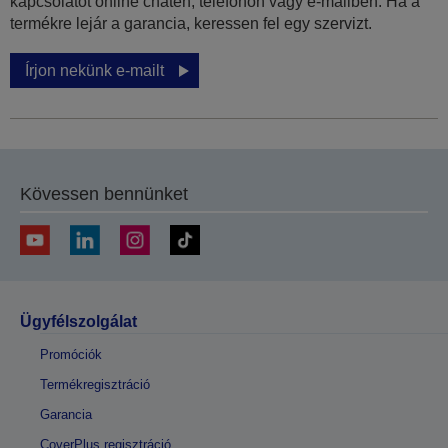
kapcsolatot online chaten, telefonon vagy e-mailben. Ha a
termékre lejár a garancia, keressen fel egy szervizt.
Írjon nekünk e-mailt
Kövessen bennünket
Ügyfélszolgálat
Promóciók
Termékregisztráció
Garancia
CoverPlus regisztráció