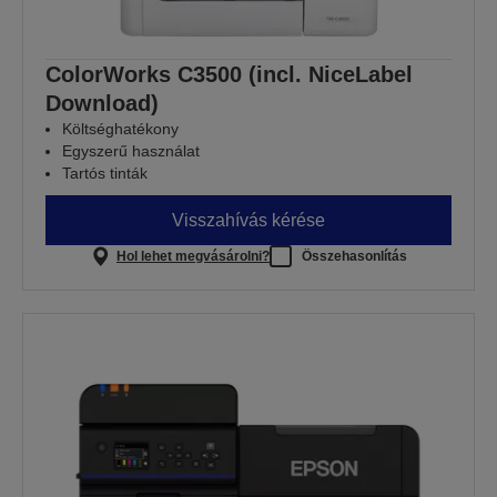
ColorWorks C3500 (incl. NiceLabel
Download)
Költséghatékony
Egyszerű használat
Tartós tinták
Visszahívás kérése
Hol lehet megvásárolni?
Összehasonlítás