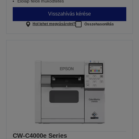
Előlap felőli működtetés
Visszahívás kérése
Hol lehet megvásárolni?
Összehasonlítás
CW-C4000e Series