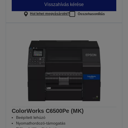
Visszahívás kérése
Hol lehet megvásárolni?
Összehasonlítás
ColorWorks C6500Pe (MK)
Beépített lehúzó
Nyomathordozó-támogatás