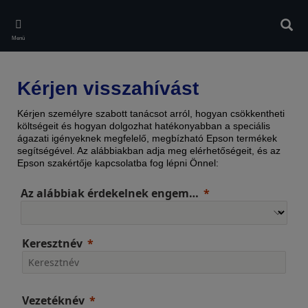
Skip
to
Kere
main
Menü
content
Kérjen visszahívást
Kérjen személyre szabott tanácsot arról, hogyan csökkentheti
költségeit és hogyan dolgozhat hatékonyabban a speciális
ágazati igényeknek megfelelő, megbízható Epson termékek
segítségével. Az alábbiakban adja meg elérhetőségeit, és az
Epson szakértője kapcsolatba fog lépni Önnel:
Az alábbiak érdekelnek engem…
Keresztnév
Vezetéknév